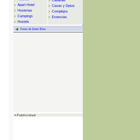
Cabañas
Apart Hotel
Casas y Dptos
Hosterias
Complejos
Campings
Estancias
Hostels
Fotos de Entre Ríos