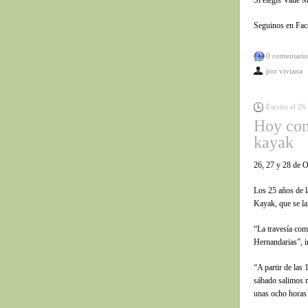
Si elegís Valle M
Seguinos en F
0 comentario
por
viviana
Escrito el 26
Hoy com
kayak
26, 27 y 28 de 
Los 25 años de l
Kayak, que se la
“La travesía com
Hernandarias”, i
“A partir de las
sábado salimos
unas ocho horas 