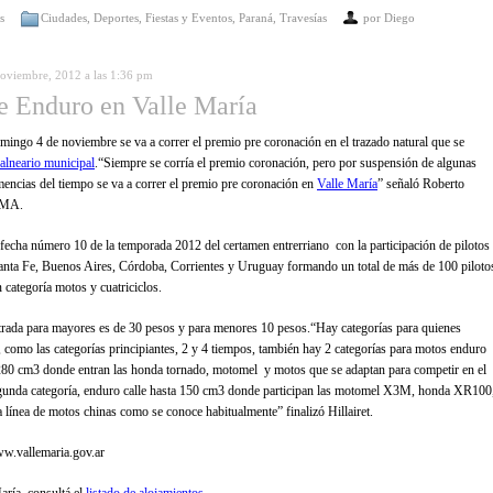
s
Ciudades
,
Deportes
,
Fiestas y Eventos
,
Paraná
,
Travesías
por
Diego
 noviembre, 2012 a las 1:36 pm
e Enduro en Valle María
mingo 4 de noviembre se va a correr el premio pre coronación en el trazado natural que se
alneario municipal
.“Siempre se corría el premio coronación, pero por suspensión de algunas
mencias del tiempo se va a correr el premio pre coronación en
Valle María
” señaló Roberto
EMA.
a fecha número 10 de la temporada 2012 del certamen entrerriano con la participación de pilotos
anta Fe, Buenos Aires, Córdoba, Corrientes y Uruguay formando un total de más de 100 piloto
n categoría motos y cuatriciclos.
ntrada para mayores es de 30 pesos y para menores 10 pesos.“Hay categorías para quienes
e, como las categorías principiantes, 2 y 4 tiempos, también hay 2 categorías para motos enduro
 280 cm3 donde entran las honda tornado, motomel y motos que se adaptan para competir en el
gunda categoría, enduro calle hasta 150 cm3 donde participan las motomel X3M, honda XR100
a línea de motos chinas como se conoce habitualmente” finalizó Hillairet.
ww.vallemaria.gov.ar