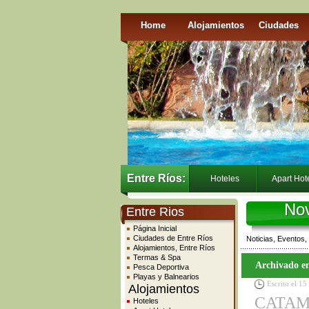
Home
Alojamientos
Ciudades
Entre Ríos:
Hoteles
Apart Hot
Nov
Entre Rios
Página Inicial
Ciudades de Entre Ríos
Noticias, Eventos,
Alojamientos, Entre Ríos
Termas & Spa
Archivado en
Pesca Deportiva
Playas y Balnearios
Escrito el 1
Alojamientos
CATAMA
Hoteles