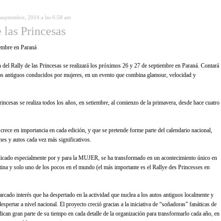
 septiembre, 2014 a las 6:58 am
 las Princesas
embre en Paraná
n del Rally de las Princesas se realizará los próximos 26 y 27 de septiembre en Paraná. Contará
os antiguos conducidos por mujeres, en un evento que combina glamour, velocidad y
rincesas se realiza todos los años, en setiembre, al comienzo de la primavera, desde hace cuatro
 crece en importancia en cada edición, y que se pretende forme parte del calendario nacional,
nes y autos cada vez más significativos.
icado especialmente por y para la MUJER, se ha transformado en un acontecimiento único en
tina y solo uno de los pocos en el mundo (el más importante es el Rallye des Princesses en
arcado interés que ha despertado en la actividad que nuclea a los autos antiguos localmente y
spertar a nivel nacional. El proyecto creció gracias a la iniciativa de “soñadoras” fanáticas de
dican gran parte de su tiempo en cada detalle de la organización para transformarlo cada año, en