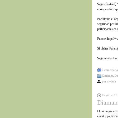
Según destacó, “l
el río, es decir 
Por último el or
seguridad posibl
participantes es
Fuente: http://w
Si visitas Paran
Seguinos en Fa
0 comentario
Ciudades
,
De
por
viviana
Escrito el 19
Diamant
El domingo se di
evento, participa