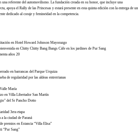
n una referente del automovilismo. La fundación creada en su honor, que incluye una
cta, apoya el Rally de las Princesas y estará presente en esta quinta edición con la entrega de un
ente dedicado al coraje y femineidad en la competencia.
ditación en Hotel Howard Johnson Mayorazgo
bienvenida en Chitty Chitty Bang Bangs Cáfe en los jardines de Pur Sang
menta años 20
errado en barrancas del Parque Urquiza
ueba de regularidad por las aldeas entrerrianas
Valle María
o en Villa Libertador San Martín
gio” del Sr Pancho Dotto
aridad 3era etapa
 a la ciudad de Paraná
 de premios en Estancia “Villa Elisa”
ti “Pur Sang”