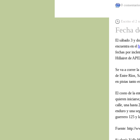
0 comentario
Escrito el 2
Fecha d
El sábado 3 y do
encuentra en el
b
fechas por incle
Hillairet de AP
Se va a correr l
de Entre Ríos, S
en pistas tanto e
El costo de la e
quieren iniciars
calle, una hasta
enduro y una se
guerrero 125 y l
Fuente: http://w