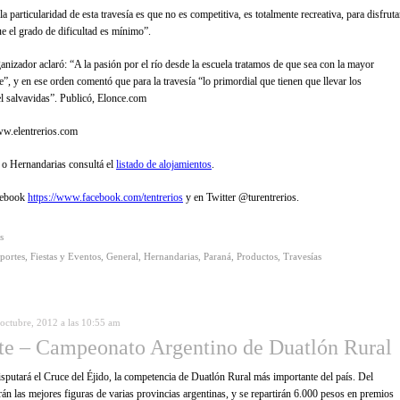
a particularidad de esta travesía es que no es competitiva, es totalmente recreativa, para disfruta
que el grado de dificultad es mínimo”.
ganizador aclaró: “A la pasión por el río desde la escuela tratamos de que sea con la mayor
e”, y en ese orden comentó que para la travesía “lo primordial que tienen que llevar los
 el salvavidas”. Publicó, Elonce.com
ww.elentrerios.com
á o Hernandarias consultá el
listado de alojamientos
.
cebook
https://www.facebook.com/tentrerios
y en Twitter @turentrerios.
s
portes
,
Fiestas y Eventos
,
General
,
Hernandarias
,
Paraná
,
Productos
,
Travesías
 octubre, 2012 a las 10:55 am
e – Campeonato Argentino de Duatlón Rural
sputará el Cruce del Éjido, la competencia de Duatlón Rural más importante del país. Del
rán las mejores figuras de varias provincias argentinas, y se repartirán 6.000 pesos en premios