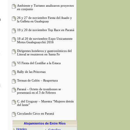
Ambiente y Turismo analizaron proyectos
en conjunto
26 y 27 de noviembre Fiesta del Asado y
)
la Galleta en Gualeguay
19 y 20 de noviembre Top Race en Paraná
18 al 20 de noviembre Expo Unicamente
Motos Gualeguaychú 2016
Dirigentes hoteleros y gastronómicos del
,
Litoral se reunieron en Santa Fe
VI Fiesta del Costillar a la Estaca
Rally de las Princesas
Termas de Colón – Reapertura
l
Paraná – Octeto de trombones se
presentará en el 3 de Febrero
C. del Uruguay – Muestra “Mujeres detrás
del lente”
Circulando Circo en Paraná
Alojamientos de Entre Ríos
Hoteles