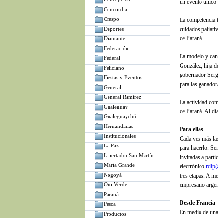
un evento único
Concordia
Crespo
La competencia t
Deportes
cuidados paliati
de Paraná.
Diamante
Federación
La modelo y cant
Federal
González, hija de
Feliciano
gobernador Sergi
Fiestas y Eventos
para las ganador
General
General Ramírez
La actividad com
Gualeguay
de Paraná. Al dí
Gualeguaychú
Hernandarias
Para ellas
Institucionales
Cada vez más las
La Paz
para hacerlo. Se
Libertador San Martín
invitadas a parti
Maria Grande
electrónico
rdlp
Nogoyá
tres etapas. A m
Oro Verde
empresario arge
Paraná
Desde Francia
Pesca
En medio de una
Productos