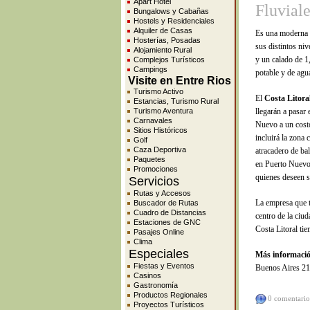
Apart Hotel
Fluvial
Bungalows y Cabañas
Hostels y Residenciales
Alquiler de Casas
Es una moderna 
Hosterías, Posadas
sus distintos ni
Alojamiento Rural
y un calado de 1
Complejos Turísticos
Campings
potable y de agua
Visite en Entre Rios
Turismo Activo
El
Costa Litora
Estancias, Turismo Rural
Turismo Aventura
llegarán a pasar 
Carnavales
Nuevo a un costo
Sitios Históricos
incluirá la zona 
Golf
Caza Deportiva
atracadero de ba
Paquetes
en Puerto Nuevo.
Promociones
quienes deseen s
Servicios
Rutas y Accesos
La empresa que t
Buscador de Rutas
Cuadro de Distancias
centro de la ciu
Estaciones de GNC
Costa Litoral ti
Pasajes Online
Clima
Especiales
Más informaci
Fiestas y Eventos
Buenos Aires 212
Casinos
Gastronomía
Productos Regionales
0 comentario
Proyectos Turísticos