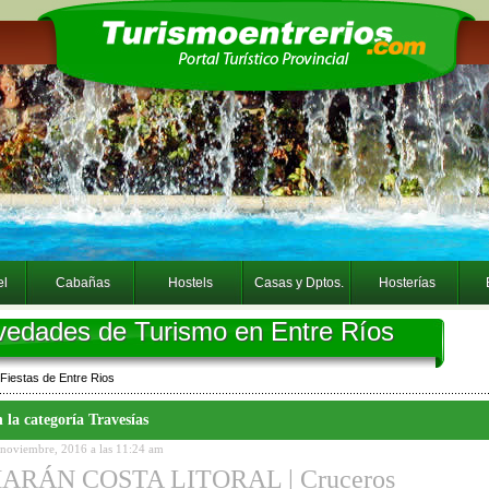
el
Cabañas
Hostels
Casas y Dptos.
Hosterías
edades de Turismo en Entre Ríos
 Fiestas de Entre Rios
 la categoría
Travesías
5 noviembre, 2016 a las 11:24 am
RÁN COSTA LITORAL | Cruceros