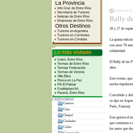
La Provincia
Info Gral. de Entre Ríos
Escrito el 12
Secretaría de Turismo
Noticias de Entre Ríos
Rally de
Empresas de Entre Ríos
Otros Destinos
26 y 27 de septi
Turismo en Argentina
Turismo en Corrientes
Turismo en Córdoba
La quinta edició
con unos 70 aut
solidaridad.
Lo más visitado
Colon, Entre Ríos
El Rally de las P
Termas de Entre Ríos
años.
Termas Federación
Termas de Victoria
Villa Elisa
Este evento, que
Pesca en La Paz
nuclea tripulacio
PN El Palmar
Gualeguaychú
Paraná, Entre Rios
Concebido y ded
CATEGORÍAS
su tipo en Argen
Caseros
París, Francia).
Caza
Chajarí
Esto genera el m
Ciudades
que comienza a de
Colón
los autos que de
Concepción