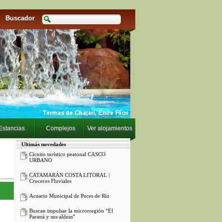
Buscador
Estancias
Complejos
Ver alojamientos
Ultimás novedades
Cicuito turístico peatonal CASCO
URBANO
CATAMARÁN COSTA LITORAL |
Cruceros Fluviales
Acuario Municipal de Peces de Río
Buscan impulsar la microrregión “El
Paraná y sus aldeas”