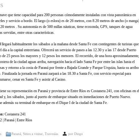
es
nave que tiene capacidad para 200 personas cómodamente instaladas con vista panorámica en
veles y servicio a bordo. El largo (o eslora) es de 26 metros, con 8.20 metros de ancho (o manga
,20 metros . Su autonomía es de 500 millas náuticas, tiene ecosonda, GPS, tanques de agua
s servidas, entre otras características.
l
llegará habitualmente los sábados a la mañana desde Santa Fe con contingentes de turistas que
el día a la capital entrerriana. Ofrecerá un servicio de paseo a las 12.30 y a las 17 desde Puerto
 de 25 pesos los mayores y 12 pesos los menores. El recorrido, de una hora aproximadamente
costera de la ciudad aguas arriba, navegación hacia el lado Santa Fe por entre las islas hasta el
lsas y retorno a la costa de Paraná por frente a Bajada Grande y Parque Urquiza, hasta su arribo
 Finalizada la jornada en Paraná zarpará a las 18.30 a Santa Fe, con servicio especial para
umarse, cenar en Santa Fe y asistir al Casino.
iene su representación en Paraná y provincia de Entre Ríos es Costanera 241, con oficinas en e
dad y, los sábados, junto al puerto de embarque situado en inmediaciones de Puerto Nuevo.
ene además su terminal de embarque en el Dique I de la ciudad de Santa Fe.
ón:
Costanera 241
 | Paraná | Entre Ríos
s
Paraná
,
Sitios a visitar
,
Travesías
por
Diego