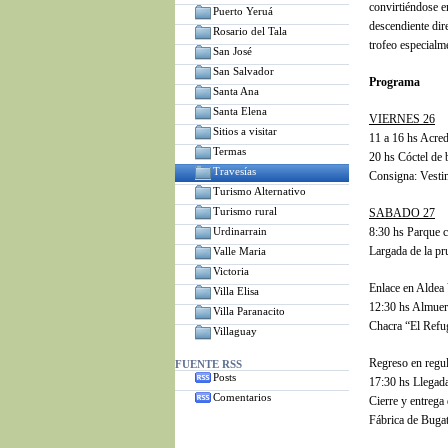
convirtiéndose e
Puerto Yeruá
descendiente dire
Rosario del Tala
trofeo especialm
San José
San Salvador
Programa
Santa Ana
Santa Elena
VIERNES 26
Sitios a visitar
11 a 16 hs Acre
Termas
20 hs Cóctel de 
Travesías
Consigna: Vesti
Turismo Alternativo
Turismo rural
SABADO 27
Urdinarrain
8:30 hs Parque c
Largada de la pr
Valle Maria
Victoria
Enlace en Aldea 
Villa Elisa
12:30 hs Almuerz
Villa Paranacito
Chacra “El Refu
Villaguay
Regreso en regul
FUENTE RSS
Posts
17:30 hs Llegada
Comentarios
Cierre y entrega
Fábrica de Bugat