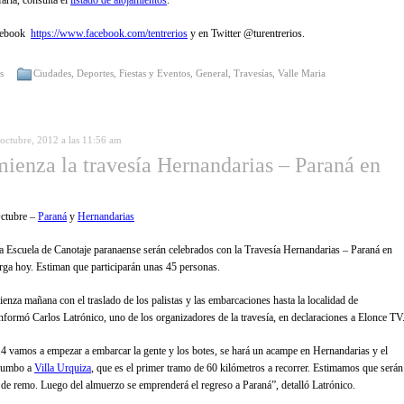
aría, consultá el
listado de alojamientos
.
acebook
https://www.facebook.com/tentrerios
y en Twitter @turentrerios.
s
Ciudades
,
Deportes
,
Fiestas y Eventos
,
General
,
Travesías
,
Valle Maria
 octubre, 2012 a las 11:56 am
ienza la travesía Hernandarias – Paraná en
Octubre –
Paraná
y
Hernandarias
a Escuela de Canotaje paranaense serán celebrados con la Travesía Hernandarias – Paraná en
rga hoy. Estiman que participarán unas 45 personas.
ienza mañana con el traslado de los palistas y las embarcaciones hasta la localidad de
nformó Carlos Latrónico, uno de los organizadores de la travesía, en declaraciones a Elonce TV
 14 vamos a empezar a embarcar la gente y los botes, se hará un acampe en Hernandarias y el
 rumbo a
Villa Urquiza
, que es el primer tramo de 60 kilómetros a recorrer. Estimamos que serán
de remo. Luego del almuerzo se emprenderá el regreso a Paraná”, detalló Latrónico.