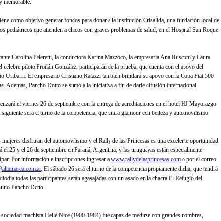
 y memorable.
iene como objetivo generar fondos para donar a la institución Crisálida, una fundación local de
vos pediátricos que atienden a chicos con graves problemas de salud, en el Hospital San Roque
ante Carolina Peleretti, la conductora Karina Mazzoco, la empresaria Ana Rusconi y Laura
l célebre piloto Froilán González, participarán de la prueba, que cuenta con el apoyo del
o Uribarri. El empresario Cristiano Ratazzi también brindará su apoyo con la Copa Fiat 500
as. Además, Pancho Dotto se sumó a la iniciativa a fin de darle difusión internacional.
enzará el viernes 26 de septiembre con la entrega de acreditaciones en el hotel HJ Mayorazgo
a siguiente será el turno de la competencia, que unirá glamour con belleza y automovilismo.
 mujeres disfrutan del automovilismo y el Rally de las Princesas es una excelente oportunidad
rá el 25 y el 26 de septiembre en Paraná, Argentina, y las uruguayas están especialmente
cipar. Por información e inscripciones ingresar a
www.rallydelasprincesas.com
o por el correo
@altamarca.com.ar
. El sábado 26 será el turno de la competencia propiamente dicha, que tendrá
ediodía todas las participantes serán agasajadas con un asado en la chacra El Refugio del
ntino Pancho Dotto.
 sociedad machista Hellé Nice (1900-1984) fue capaz de medirse con grandes nombres,