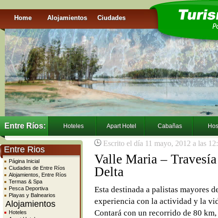
Home
Alojamientos
Ciudades
Entre Ríos:
Hoteles
Apart Hotel
Cabañas
Hos
Escrito el día 11 mayo, 2012 a las 1
Entre Rios
Valle Maria – Travesía
Página Inicial
Delta
Ciudades de Entre Ríos
Alojamientos, Entre Ríos
Termas & Spa
Esta destinada a palistas mayores 
Pesca Deportiva
Playas y Balnearios
experiencia con la actividad y la vida
Alojamientos
Contará con un recorrido de 80 km, a
Hoteles