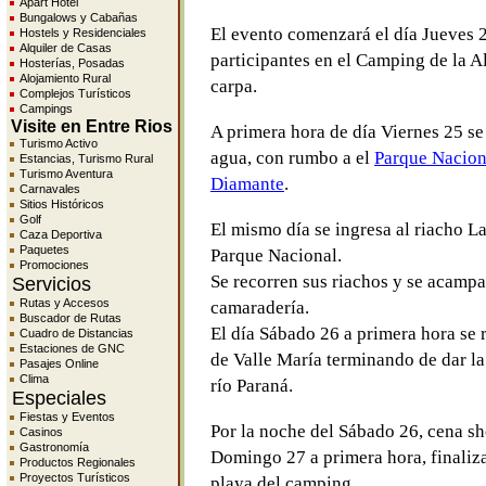
Apart Hotel
Bungalows y Cabañas
El evento comenzará el día Jueves 
Hostels y Residenciales
Alquiler de Casas
participantes en el Camping de la 
Hosterías, Posadas
Alojamiento Rural
carpa.
Complejos Turísticos
Campings
Visite en Entre Rios
A primera hora de día Viernes 25 se 
Turismo Activo
agua, con rumbo a el
Parque Nacion
Estancias, Turismo Rural
Turismo Aventura
Diamante
.
Carnavales
Sitios Históricos
Golf
El mismo día se ingresa al riacho La
Caza Deportiva
Paquetes
Parque Nacional.
Promociones
Se recorren sus riachos y se acampa 
Servicios
Rutas y Accesos
camaradería.
Buscador de Rutas
El día Sábado 26 a primera hora se r
Cuadro de Distancias
Estaciones de GNC
de Valle María terminando de dar la
Pasajes Online
Clima
río Paraná.
Especiales
Fiestas y Eventos
Por la noche del Sábado 26, cena sh
Casinos
Gastronomía
Domingo 27 a primera hora, finaliza
Productos Regionales
Proyectos Turísticos
playa del camping.