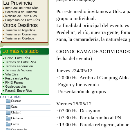
La Provincia
Info Gral. de Entre Ríos
Por este medio invitamos a Uds. a pa
Secretaría de Turismo
Noticias de Entre Ríos
grupo o individual.
Empresas de Entre Ríos
Otros Destinos
La finalidad principal del evento e
Turismo en Argentina
Predelta”, el río, nuestra gente, fom
Turismo en Corrientes
Turismo en Córdoba
zona, la camaradería, la naturaleza 
Lo más visitado
CRONOGRAMA DE ACTIVIDADES (suj
fecha del evento)
Colon, Entre Ríos
Termas de Entre Ríos
Termas Federación
Jueves 224/05/12
Termas de Victoria
Villa Elisa
· 20.00 Hs. Arribo al Camping Alde
Pesca en La Paz
PN El Palmar
-Fogón y bienvenida
Gualeguaychú
Paraná, Entre Rios
-Presentación de grupos
CATEGORÍAS
Caseros
Viernes 25/05/12
Caza
· 07.00 Hs. Desayuno
Chajarí
· 07.30 Hs. Partida rumbo al PN
Ciudades
· 13.00 Hs. Parada refrigerio, almue
Colón
Concepción