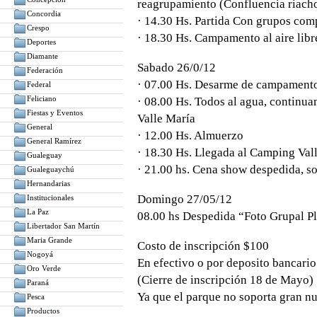
reagrupamiento (Confluencia riach
Concordia
· 14.30 Hs. Partida Con grupos com
Crespo
· 18.30 Hs. Campamento al aire libre
Deportes
Diamante
Sabado 26/0/12
Federación
· 07.00 Hs. Desarme de campament
Federal
Feliciano
· 08.00 Hs. Todos al agua, continu
Fiestas y Eventos
Valle María
General
· 12.00 Hs. Almuerzo
General Ramírez
· 18.30 Hs. Llegada al Camping Val
Gualeguay
· 21.00 hs. Cena show despedida, so
Gualeguaychú
Hernandarias
Domingo 27/05/12
Institucionales
La Paz
08.00 hs Despedida “Foto Grupal Pl
Libertador San Martín
Maria Grande
Costo de inscripción $100
Nogoyá
En efectivo o por deposito bancario 
Oro Verde
(Cierre de inscripción 18 de Mayo)
Paraná
Ya que el parque no soporta gran nu
Pesca
Productos