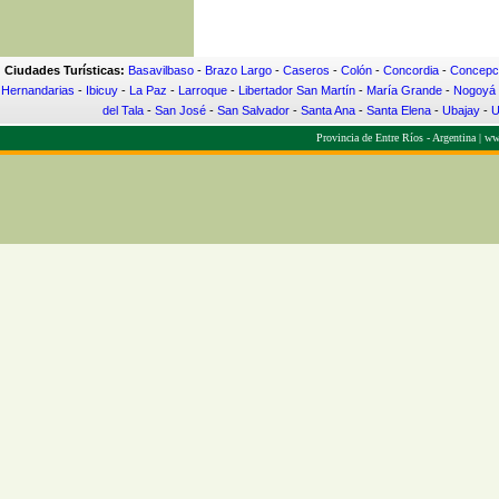
Ciudades Turísticas:
Basavilbaso
-
Brazo Largo
-
Caseros
-
Colón
-
Concordia
-
Concepci
Hernandarias
-
Ibicuy
-
La Paz
-
Larroque
-
Libertador San Martín
-
María Grande
-
Nogoyá
del Tala
-
San José
-
San Salvador
-
Santa Ana
-
Santa Elena
-
Ubajay
-
U
Provincia de Entre Ríos - Argentina |
www