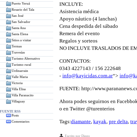
INCLUYE:
Puerto Yeruá
Rosario del Tala
Asistencia médica
San José
Apoyo náutico (4 lanchas)
San Salvador
Cena despedida del sábado
Santa Ana
Remera del evento
Santa Elena
Regalos y sorteos
Sitios a visitar
Termas
NO INCLUYE TRASLADOS DE 
Travesías
Turismo Alternativo
CONTACTOS:
Turismo rural
0343 4227143 / 156 222648
Urdinarrain
-
info@kayicidas.com.ar
“>
info@ka
Valle Maria
Victoria
FUENTE: http://www.parananews.c
Villa Elisa
Villa Paranacito
Ahora podes seguirnos en Facebbo
Villaguay
o en Twitter @turenterios
FUENTE RSS
Posts
Tags:
diamante
,
kayak
,
pre delta
,
tra
Comentarios
Escrito por
Diego