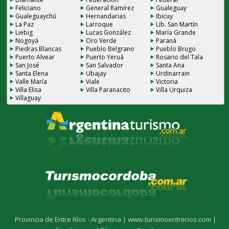
Feliciano
General Ramírez
Gualeguay
Gualeguaychú
Hernandarias
Ibicuy
La Paz
Larroque
Lib. San Martín
Liebig
Lucas González
María Grande
Nogoyá
Oro Verde
Paraná
Piedras Blancas
Pueblo Belgrano
Pueblo Brugo
Puerto Alvear
Puerto Yeruá
Rosario del Tala
San José
San Salvador
Santa Ana
Santa Elena
Ubajay
Urdinarrain
Valle María
Viale
Victoria
Villa Elisa
Villa Paranacito
Villa Urquiza
Villaguay
Provincia de Entre Ríos - Argentina |
www.turismoentrerios.com |