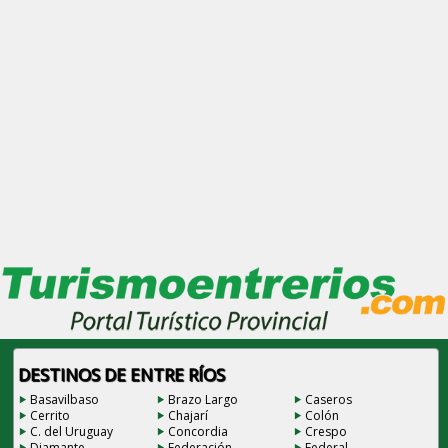
DESTINOS DE ENTRE RÍOS
Basavilbaso
Brazo Largo
Caseros
Cerrito
Chajarí
Colón
C. del Uruguay
Concordia
Crespo
Diamante
Federación
Federal