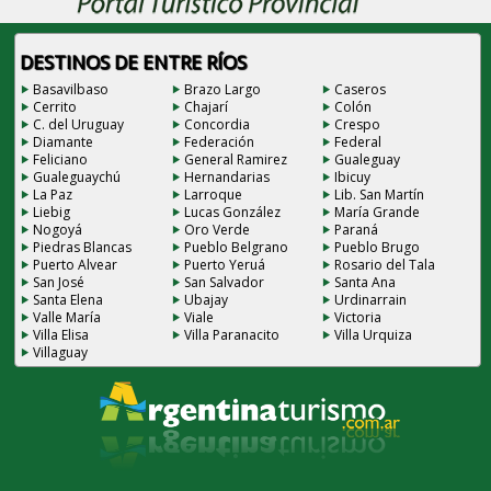
DESTINOS DE ENTRE RÍOS
Basavilbaso
Brazo Largo
Caseros
Cerrito
Chajarí
Colón
C. del Uruguay
Concordia
Crespo
Diamante
Federación
Federal
Feliciano
General Ramirez
Gualeguay
Gualeguaychú
Hernandarias
Ibicuy
La Paz
Larroque
Lib. San Martín
Liebig
Lucas González
María Grande
Nogoyá
Oro Verde
Paraná
Piedras Blancas
Pueblo Belgrano
Pueblo Brugo
Puerto Alvear
Puerto Yeruá
Rosario del Tala
San José
San Salvador
Santa Ana
Santa Elena
Ubajay
Urdinarrain
Valle María
Viale
Victoria
Villa Elisa
Villa Paranacito
Villa Urquiza
Villaguay