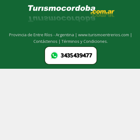
Provincia de Entre Ríos - Argentina |
www.turismoentrerios.com |
Contáctenos |
Términos y Condiciones.
3435439477