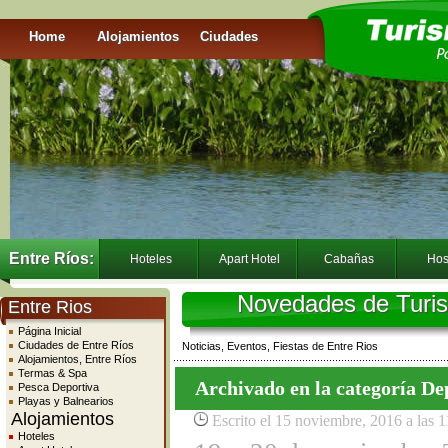
Home
Alojamientos
Ciudades
Entre Ríos:
Hoteles
Apart Hotel
Cabañas
Hos
Novedades de Turis
Entre Rios
Página Inicial
Ciudades de Entre Ríos
Noticias, Eventos, Fiestas de Entre Rios
Alojamientos, Entre Ríos
Termas & Spa
Archivado en la categoría
De
Pesca Deportiva
Playas y Balnearios
Alojamientos
Escrito el 15 noviembre, 2016 a las 
Hoteles