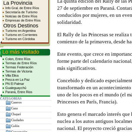
La quinta edición del Rally de las P
La Provincia
27 de septiembre en Paraná. Contar
Info Gral. de Entre Ríos
Secretaría de Turismo
conducidos por mujeres, en un eve
Noticias de Entre Ríos
Empresas de Entre Ríos
solidaridad.
Otros Destinos
Turismo en Argentina
El Rally de las Princesas se realiza 
Turismo en Corrientes
Turismo en Córdoba
comienzo de la primavera, desde ha
Lo más visitado
Este evento, que crece en importanc
Colon, Entre Ríos
forme parte del calendario nacional
Termas de Entre Ríos
Termas Federación
más significativos.
Termas de Victoria
Villa Elisa
Pesca en La Paz
Concebido y dedicado especialment
PN El Palmar
transformado en un acontecimiento 
Gualeguaychú
Paraná, Entre Rios
uno de los pocos en el mundo (el má
CATEGORÍAS
Princesses en París, Francia).
Caseros
Caza
Esto genera el marcado interés que 
Chajarí
Ciudades
nuclea a los autos antiguos localme
Colón
nacional. El proyecto creció gracias
Concepción