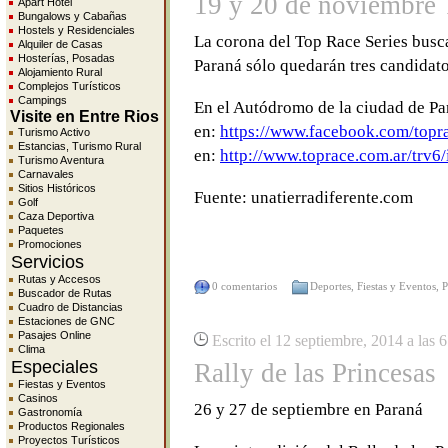
19 y 20 de noviembre 
Apart Hotel
Bungalows y Cabañas
Hostels y Residenciales
La corona del Top Race Series bus
Alquiler de Casas
Hosterías, Posadas
Paraná sólo quedarán tres candida
Alojamiento Rural
Complejos Turísticos
Campings
En el Autódromo de la ciudad de Pa
Visite en Entre Rios
en:
https://www.facebook.com/topr
Turismo Activo
Estancias, Turismo Rural
en:
http://www.toprace.com.ar/trv6
Turismo Aventura
Carnavales
Sitios Históricos
Fuente: unatierradiferente.com
Golf
Caza Deportiva
Paquetes
Promociones
Servicios
Rutas y Accesos
0 comentarios
Deportes
,
Fiestas y Eventos
,
P
Buscador de Rutas
Cuadro de Distancias
Estaciones de GNC
Pasajes Online
Escrito el 12 septiembre, 2014 a las 
Clima
Especiales
Rally de las Princesas
Fiestas y Eventos
Casinos
26 y 27 de septiembre en Paraná
Gastronomía
Productos Regionales
Proyectos Turísticos