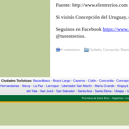
Fuente: http://www.elentrerios.com
Si visitás Concepción del Uruguay, 
Seguinos en Facebook
https://www.
@turentrerios.
0 comentarios
Ciudades
,
Concepción
,
Depor
Ciudades Turísticas:
Basavilbaso
-
Brazo Largo
-
Caseros
-
Colón
-
Concordia
-
Concepci
Hernandarias
-
Ibicuy
-
La Paz
-
Larroque
-
Libertador San Martín
-
María Grande
-
Nogoyá
del Tala
-
San José
-
San Salvador
-
Santa Ana
-
Santa Elena
-
Ubajay
-
U
Provincia de Entre Ríos - Argentina |
www