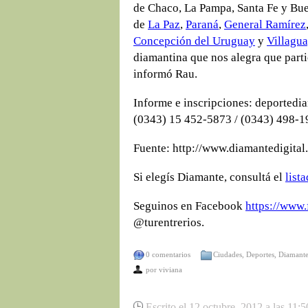
de Chaco, La Pampa, Santa Fe y Bue
de
La Paz
,
Paraná
,
General Ramírez
Concepción del Uruguay
y
Villagu
diamantina que nos alegra que parti
informó Rau.
Informe e inscripciones: deported
(0343) 15 452-5873 / (0343) 498-1
Fuente: http://www.diamantedigital
Si elegís Diamante, consultá el
list
Seguinos en Facebook
https://www.
@turentrerios.
0 comentarios
Ciudades
,
Deportes
,
Diamant
por
viviana
Escrito el 12 octubre, 2012 a las 11: