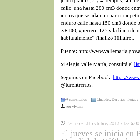
principiantes, 2 y 4 tiempos, tambi
calle, una hasta 280 cm3 donde ent
motos que se adaptan para competir
enduro calle hasta 150 cm3 donde 
XR100, guerrero 125 y la línea de 
habitualmente” finalizó Hillairet.
Fuente: http://www.vallemaria.gov.
Si elegís Valle María, consultá el
li
Seguinos en Facebook
https://www
@turentrerios.
0 comentarios
Ciudades
,
Deportes
,
Fiestas y
por
viviana
Escrito el 31 octubre, 2012 a las 6:0
El jueves se inicia en