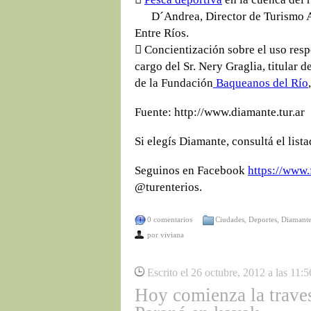
D´Andrea, Director de Turismo Alt
Entre Ríos.
 Concientización sobre el uso resp
cargo del Sr. Nery Graglia, titular 
de la Fundación
Baqueanos del Río
Fuente: http://www.diamante.tur.ar
Si elegís Diamante, consultá el list
Seguinos en Facebook
https://www.
@turenterios.
0 comentarios
Ciudades
,
Deportes
,
Diamant
por
viviana
Escrito el 26 octubre, 2012 a las 11:
Hoy comienza la trave