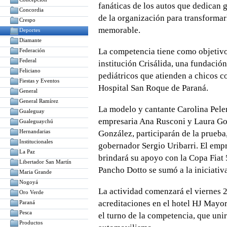
fanáticas de los autos que dedican g
Concordia
de la organización para transformar
Crespo
memorable.
Deportes
Diamante
La competencia tiene como objetivo
Federación
Federal
institución Crisálida, una fundación
Feliciano
pediátricos que atienden a chicos c
Fiestas y Eventos
Hospital San Roque de Paraná.
General
General Ramírez
La modelo y cantante Carolina Peler
Gualeguay
empresaria Ana Rusconi y Laura Gonz
Gualeguaychú
Hernandarias
González, participarán de la prueba
Institucionales
gobernador Sergio Uribarri. El empr
La Paz
brindará su apoyo con la Copa Fiat
Libertador San Martín
Pancho Dotto se sumó a la iniciativa
Maria Grande
Nogoyá
La actividad comenzará el viernes 2
Oro Verde
acreditaciones en el hotel HJ Mayor
Paraná
Pesca
el turno de la competencia, que uni
Productos