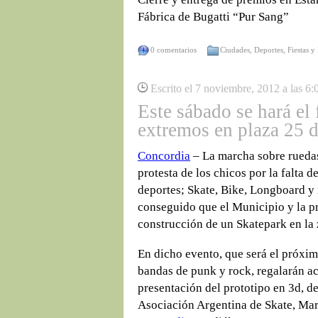
Fábrica de Bugatti “Pur Sang”
0 comentarios
Ciudades
,
Deportes
,
Fiestas y
Escrito el 7 noviembre, 2012 a las 6
Este sábado se hará el 
extremos en plaza 25 
Concordia
– La marcha sobre rueda
protesta de los chicos por la falta d
deportes; Skate, Bike, Longboard y r
conseguido que el Municipio y la p
construcción de un Skatepark en la
En dicho evento, que será el próxi
bandas de punk y rock, regalarán acc
presentación del prototipo en 3d, de
Asociación Argentina de Skate, Mar