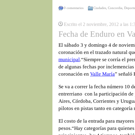
0 comentarios
Ciudades
,
Concordia
,
Deporte
Escrito el 2 noviembre, 2012 a las 1
Fecha de Enduro en Va
El sábado 3 y domingo 4 de noviemb
coronación en el trazado natural qu
municipal
.“Siempre se corría el pr
de algunas fechas por inclemencias 
coronación en
Valle María
” señaló 
Se va a correr la fecha número 10 
entrerriano con la participación de
Aires, Córdoba, Corrientes y Urugu
pilotos en pistas tanto en categoría 
El costo de la entrada para mayores
pesos.“Hay categorías para quienes 