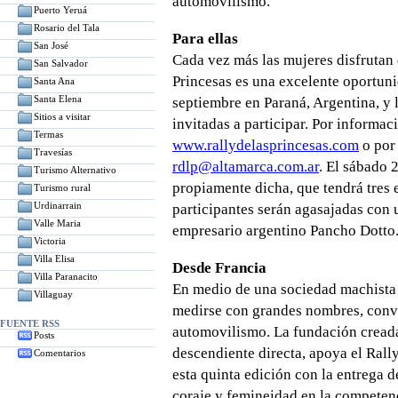
automovilismo.
Puerto Yeruá
Rosario del Tala
Para ellas
San José
Cada vez más las mujeres disfrutan 
San Salvador
Princesas es una excelente oportunid
Santa Ana
Santa Elena
septiembre en Paraná, Argentina, y
Sitios a visitar
invitadas a participar. Por informac
Termas
www.rallydelasprincesas.com
o por 
Travesías
rdlp@altamarca.com.ar
. El sábado 
Turismo Alternativo
propiamente dicha, que tendrá tres 
Turismo rural
Urdinarrain
participantes serán agasajadas con 
Valle Maria
empresario argentino Pancho Dotto
Victoria
Villa Elisa
Desde Francia
Villa Paranacito
En medio de una sociedad machista
Villaguay
medirse con grandes nombres, convi
FUENTE RSS
automovilismo. La fundación creada
Posts
descendiente directa, apoya el Rally
Comentarios
esta quinta edición con la entrega 
coraje y femineidad en la competen