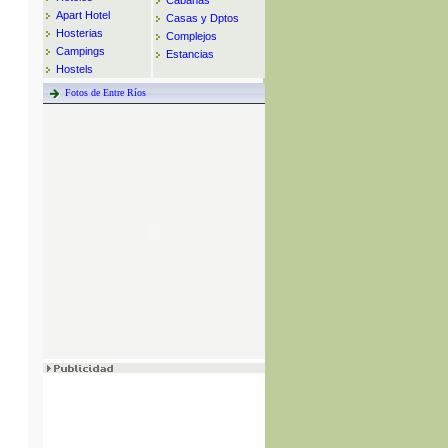
Cabañas
Apart Hotel
Casas y Dptos
Hosterias
Complejos
Campings
Estancias
Hostels
Fotos de Entre Ríos