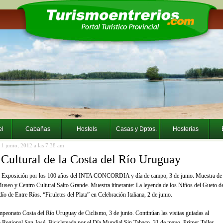
el
Cabañas
Hostels
Casas y Dptos.
Hosterías
a 1 junio, 2012 a las 7:38 am
Cultural de la Costa del Río Uruguay
 Exposición por los 100 años del INTA CONCORDIA y día de campo, 3 de junio. Muestra de
useo y Centro Cultural Salto Grande. Muestra itinerante: La leyenda de los Niños del Gueto d
o de Entre Ríos. “Firuletes del Plata” en Celebración Italiana, 2 de junio.
mpeonato Costa del Río Uruguay de Ciclismo, 3 de junio. Continúan las visitas guiadas al
Regional San José. Bicicleteada por el Día Mundial Sin Tabaco, 31 de mayo. Primer Taller