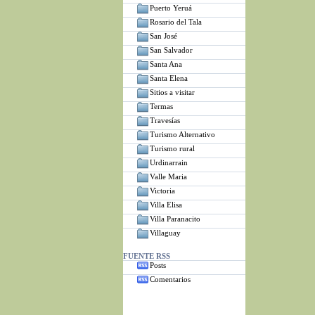
Puerto Yeruá
Rosario del Tala
San José
San Salvador
Santa Ana
Santa Elena
Sitios a visitar
Termas
Travesías
Turismo Alternativo
Turismo rural
Urdinarrain
Valle Maria
Victoria
Villa Elisa
Villa Paranacito
Villaguay
FUENTE RSS
Posts
Comentarios