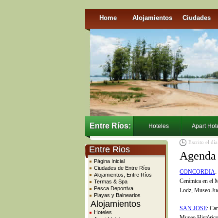
Home
Alojamientos
Ciudades
Entre Ríos:
Hoteles
Apart Hot
Escrito el dí
Entre Rios
Agenda 
Página Inicial
Ciudades de Entre Ríos
CONCORDIA
:
Alojamientos, Entre Ríos
Cerámica en el M
Termas & Spa
Pesca Deportiva
Lodz, Museo Judí
Playas y Balnearios
Alojamientos
SAN JOSE
: Ca
Hoteles
Museo Histórico 