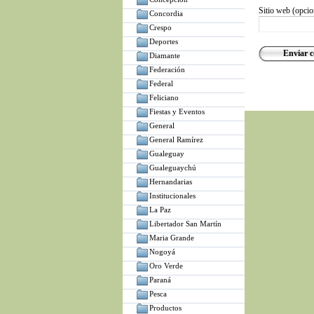
Sitio web (opcio
Concordia
Crespo
Deportes
Diamante
Federación
Federal
Feliciano
Fiestas y Eventos
General
General Ramírez
Gualeguay
Gualeguaychú
Hernandarias
Institucionales
La Paz
Libertador San Martín
Maria Grande
Nogoyá
Oro Verde
Paraná
Pesca
Productos