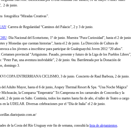
”, 2 de junio.
ra fotográfica “Miradas Creativas”.
UAY
: Carrera de Regularidad “Caminos del Palacio”, 2 y 3 de junio.
CHU
: Día Nacional del Ecoturismo, 1º de junio. Muestra “Pura Curiosidad”, hasta el 2 de junio
etes y Monedas que cuentan historias”, hasta el 2 de junio. La Dirección de Cultura de
voca a los jóvenes a inscribirse para participar de Gualeguaychú Joven 2012 “20 años”.
 Certamen provincial “Artiguismo. Pasado, presente y futuro de la Liga de los Pueblos Libres”
o: “Peter Pan, una aventura inolvidable”, 2 de junio. 6ta. Barrileteada por la Donación de
os, domingo 3.
 XVI COPA ENTRERRIANA CICLISMO, 3 de junio. Concierto de Raul Barboza, 2 de junio.
el Adulto Mayor, hasta el 6 de junio, Arapey Thermal Resort & Spa. “Una Noche Mágica”
e Michoacán, la Comparsa “Emperatriz” Tri Campeona en los carnavales de Concordia y la
é, 2 de junio en Salto. Continúa, todos los martes hasta fin de año, el taller de Teatro a cargo
s en la UDELAR. Diversas celebraciones por el “Día de Italia” el 2 de junio.
sorillas.diariojunio.com.ar/
udades de la Costa del Río Uruguay este fin de semana, consultá la
lista de alojamientos
.