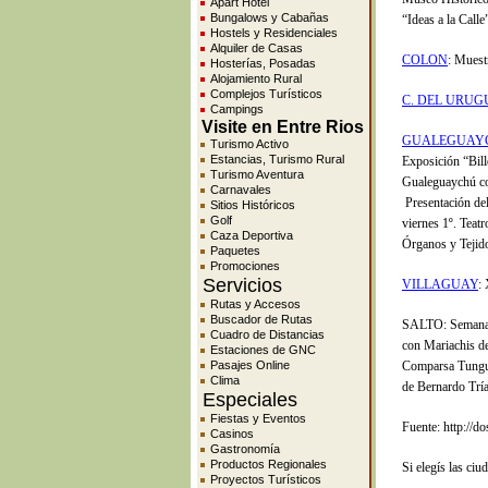
Apart Hotel
Bungalows y Cabañas
“Ideas a la Calle
Hostels y Residenciales
Alquiler de Casas
COLON
: Muest
Hosterías, Posadas
Alojamiento Rural
Complejos Turísticos
C. DEL URUG
Campings
Visite en Entre Rios
GUALEGUAY
Turismo Activo
Estancias, Turismo Rural
Exposición “Bill
Turismo Aventura
Gualeguaychú con
Carnavales
Presentación del
Sitios Históricos
Golf
viernes 1º. Teatr
Caza Deportiva
Órganos y Tejid
Paquetes
Promociones
Servicios
VILLAGUAY
:
Rutas y Accesos
Buscador de Rutas
SALTO: Semana d
Cuadro de Distancias
con Mariachis d
Estaciones de GNC
Pasajes Online
Comparsa Tunguel
Clima
de Bernardo Tría
Especiales
Fiestas y Eventos
Fuente: http://do
Casinos
Gastronomía
Productos Regionales
Si elegís las ci
Proyectos Turísticos