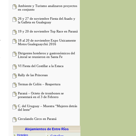
Ambiente y Turismo analizaron proyectos
en conjunto
26 y 27 de noviembre Fiesta del Asado y
la Galleta en Gualeguay
19 y 20 de noviembre Top Race en Paraná
.
18 al 20 de noviembre Expo Unicamente
Motos Gualeguaychú 2016
Dirigentes hoteleros y gastronómicos del
,
Litoral se reunieron en Santa Fe
VI Fiesta del Costillar a la Estaca
Rally de las Princesas
Termas de Colón – Reapertura
Paraná – Octeto de trombones se
presentará en el 3 de Febrero
C. del Uruguay – Muestra “Mujeres detrás
del lente”
Circulando Circo en Paraná
Alojamientos de Entre Ríos
Hoteles