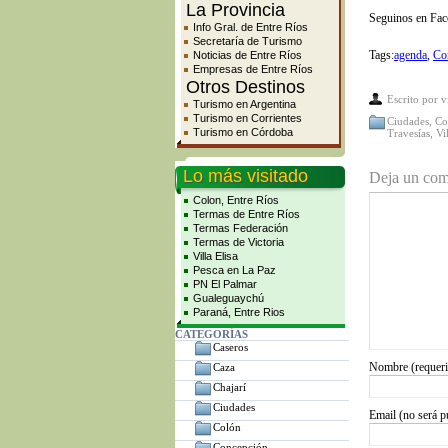
La Provincia
Seguinos en Fa
Info Gral. de Entre Ríos
Secretaría de Turismo
Tags:
agenda
,
Co
Noticias de Entre Ríos
Empresas de Entre Ríos
Otros Destinos
Escrito por
v
Turismo en Argentina
Turismo en Corrientes
Ciudades
,
Co
Turismo en Córdoba
Travesías
,
Vi
Lo más visitado
Deja un com
Colon, Entre Ríos
Termas de Entre Ríos
Termas Federación
Termas de Victoria
Villa Elisa
Pesca en La Paz
PN El Palmar
Gualeguaychú
Paraná, Entre Rios
CATEGORÍAS
Caseros
Nombre (requer
Caza
Chajarí
Ciudades
Email (no será p
Colón
Concepción