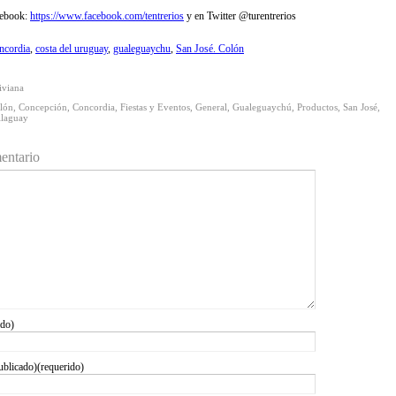
cebook:
https://www.facebook.com/tentrerios
y en Twitter @turentrerios
ncordia
,
costa del uruguay
,
gualeguaychu
,
San José. Colón
iviana
lón
,
Concepción
,
Concordia
,
Fiestas y Eventos
,
General
,
Gualeguaychú
,
Productos
,
San José
,
llaguay
entario
ido)
ublicado)(requerido)