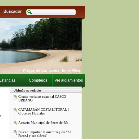
Buscador
Estancias
Complejos
Ver alojamientos
Ultimás novedades
Cicuito turístico peatonal CASCO
URBANO
CATAMARÁN COSTA LITORAL |
Cruceros Fluviales
e
Acuario Municipal de Peces de Río
Buscan impulsar la microrregión “El
Paraná y sus aldeas”