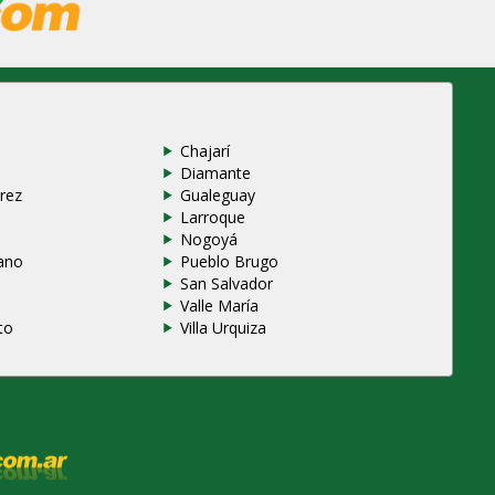
Chajarí
Diamante
rez
Gualeguay
Larroque
e
Nogoyá
ano
Pueblo Brugo
San Salvador
Valle María
to
Villa Urquiza