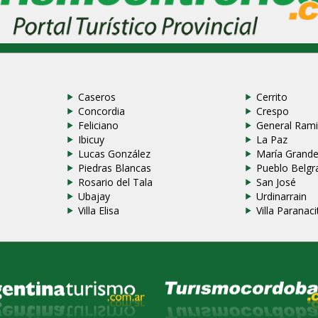
Caseros
Cerrito
Concordia
Crespo
Feliciano
General Rami
Ibicuy
La Paz
Lucas González
María Grand
Piedras Blancas
Pueblo Belgr
Rosario del Tala
San José
Ubajay
Urdinarrain
Villa Elisa
Villa Paranaci