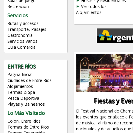
Hostels y Residenciales
Salas de juego
Ver todos los
Recreación
Alojamientos
Servicios
Rutas y accesos
Transporte, Pasajes
Gastronomía
Servicios Varios
Guia Comercial
ENTRE RÍOS
Página Inicial
Ciudades de Entre Ríos
Alojamientos
Termas & Spa
Pesca Deportiva
Fiestas y Eve
Playas y Balnearios
El Festival Nacional de Cha
Lo Más Visitado
los eventos que enaltece a F
Colon, Entre Ríos
de música, al ritmo de recono
Termas de Entre Ríos
nacionales y de aquellos que 
Termas Federación