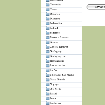
Concordia
Crespo
Deportes
Diamante
Federación
Federal
Feliciano
Fiestas y Eventos
General
General Ramírez
Gualeguay
Gualeguaychú
Hernandarias
Institucionales
La Paz
Libertador San Martín
Maria Grande
Nogoyá
Oro Verde
Paraná
Pesca
Productos