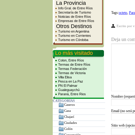
La Provincia
Info Gral. de Entre Ríos
Secretaría de Turismo
Tags:
octeto
,
Par
Noticias de Entre Ríos
Empresas de Entre Ríos
Otros Destinos
Escrito por
v
Turismo en Argentina
Turismo en Corrientes
Deja un com
Turismo en Córdoba
Lo más visitado
Colon, Entre Ríos
Termas de Entre Ríos
Termas Federación
Termas de Victoria
Villa Elisa
Pesca en La Paz
PN El Palmar
Gualeguaychú
Paraná, Entre Rios
Nombre (requer
CATEGORÍAS
Caseros
Caza
Email (no será p
Chajarí
Ciudades
Sitio web (opcio
Colón
Concepción