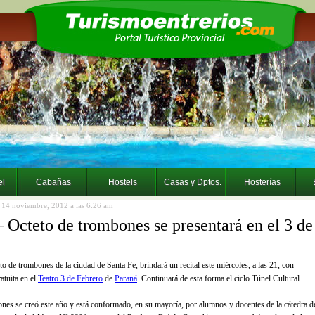
el
Cabañas
Hostels
Casas y Dptos.
Hosterías
ía 14 noviembre, 2012 a las 6:26 am
– Octeto de trombones se presentará en el 3 de
o de trombones de la ciudad de Santa Fe, brindará un recital este miércoles, a las 21, con
ratuita en el
Teatro 3 de Febrero
de
Paraná
. Continuará de esta forma el ciclo Túnel Cultural.
nes se creó este año y está conformado, en su mayoría, por alumnos y docentes de la cátedra d