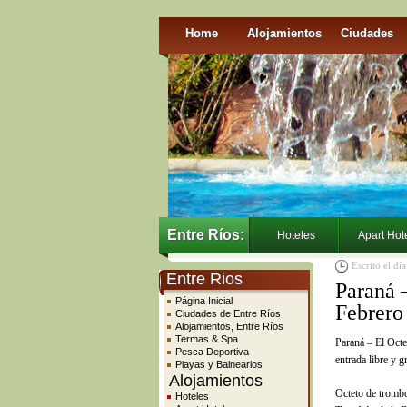
Home
Alojamientos
Ciudades
Entre Ríos:
Hoteles
Apart Hot
Escrito el d
Entre Rios
Paraná 
Página Inicial
Febrero
Ciudades de Entre Ríos
Alojamientos, Entre Ríos
Termas & Spa
Paraná – El Octet
Pesca Deportiva
entrada libre y g
Playas y Balnearios
Alojamientos
Octeto de trombo
Hoteles