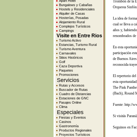
Apart Hotel
Trombón de la E
Bungalows y Cabañas
Orquesta Sinfón
Hostels y Residenciales
Alquiler de Casas
Hosterías, Posadas
La idea de forma
Alojamiento Rural
cual se lleva a 
Complejos Turísticos
años y, habiendo
Campings
Visite en Entre Rios
renombrados de t
Turismo Activo
Estancias, Turismo Rural
En esta oportunid
Turismo Aventura
participación es
Carnavales
Sitios Históricos
de Buenos Aires 
Golf
reconocida trayec
Caza Deportiva
Paquetes
Promociones
El repertorio de
Servicios
esta oportunida
Rutas y Accesos
The Pink Panthe
Buscador de Rutas
(Bach), Round M
Cuadro de Distancias
Estaciones de GNC
Pasajes Online
Fuente: http://
Clima
Especiales
Si visitás Paraná
Fiestas y Eventos
Casinos
Gastronomía
Seguinos en Fa
Productos Regionales
Proyectos Turísticos