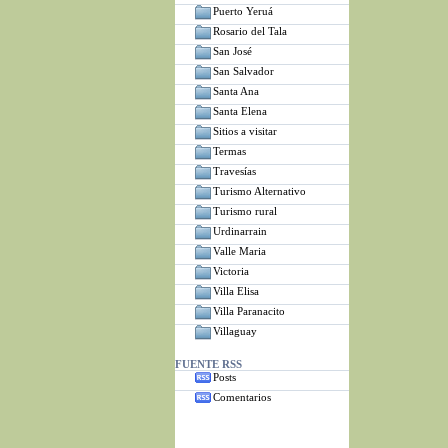
Puerto Yeruá
Rosario del Tala
San José
San Salvador
Santa Ana
Santa Elena
Sitios a visitar
Termas
Travesías
Turismo Alternativo
Turismo rural
Urdinarrain
Valle Maria
Victoria
Villa Elisa
Villa Paranacito
Villaguay
FUENTE RSS
Posts
Comentarios