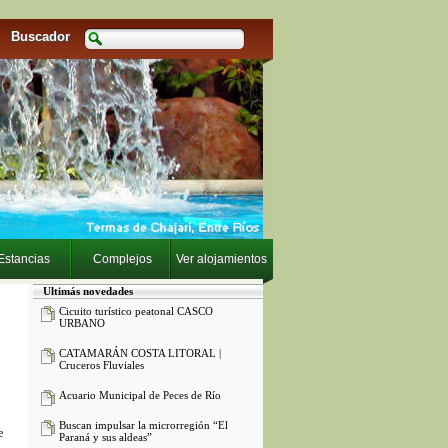
Buscador
Estancias
Complejos
Ver alojamientos
Ultimás novedades
Cicuito turístico peatonal CASCO
URBANO
CATAMARÁN COSTA LITORAL |
Cruceros Fluviales
Acuario Municipal de Peces de Río
Buscan impulsar la microrregión “El
e
Paraná y sus aldeas”