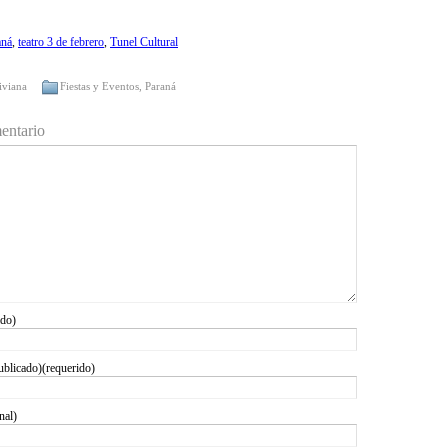
aná
,
teatro 3 de febrero
,
Tunel Cultural
iviana
Fiestas y Eventos
,
Paraná
entario
ido)
ublicado)(requerido)
nal)