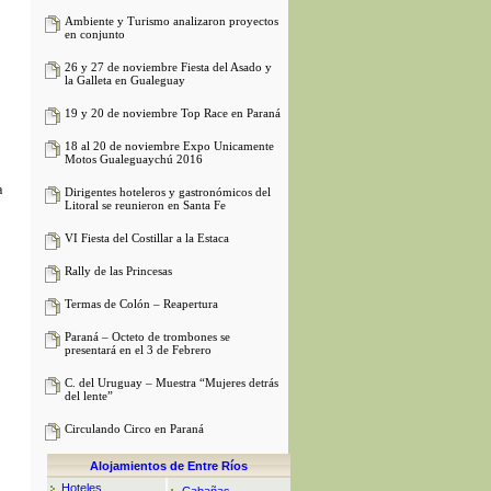
Ambiente y Turismo analizaron proyectos
en conjunto
26 y 27 de noviembre Fiesta del Asado y
la Galleta en Gualeguay
19 y 20 de noviembre Top Race en Paraná
18 al 20 de noviembre Expo Unicamente
Motos Gualeguaychú 2016
a
Dirigentes hoteleros y gastronómicos del
Litoral se reunieron en Santa Fe
VI Fiesta del Costillar a la Estaca
Rally de las Princesas
Termas de Colón – Reapertura
Paraná – Octeto de trombones se
presentará en el 3 de Febrero
C. del Uruguay – Muestra “Mujeres detrás
del lente”
Circulando Circo en Paraná
Alojamientos de Entre Ríos
Hoteles