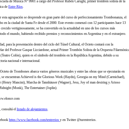
scuela de Música Nº 9901 a cargo del Profesor Rubén Carughi, primer trombón solista de la
ica de
Entre Ríos
.
r esta agrupación se desprende en gran parte del curso de perfeccionamiento Trombonanza, el
cabo en la ciudad de Santa Fe desde el 2000. Este evento comenzó con 12 participantes hace 13
 crecido vertiginosamente, se ha convertido en la actualidad en uno de los cursos más
odo el mundo, habiendo recibido premios y reconocimientos en Argentina y en el extranjero.
ad, para la presentación dentro del ciclo del Túnel Cultural, el Octeto contará con la
telar del Profesor Gaspar Licciardone, actual Primer Trombón Solista de la Orquesta Filarmónic
(Teatro Colón), quien es el símbolo del trombón en la República Argentina, debido a su
toria nacional e internacional.
l Octeto de Trombones abarca varios géneros musicales y entre las obras que se ejecutarán en
d, se encuentran Achieved is the Glorious Work (Haydn), Georgia on my Mind (Carmichael),
r (Henry Mancini), Marcha de Tannhäuser (Wagner), Jesu, Joy of man desiring y Arioso
idnight (Monk), The Entertainer (Joplin).
www.elonce.com
, consultá el
listado de alojamientos
.
cebook
https://www.facebook.com/tentrerios
y en Twitter @turentrerios.