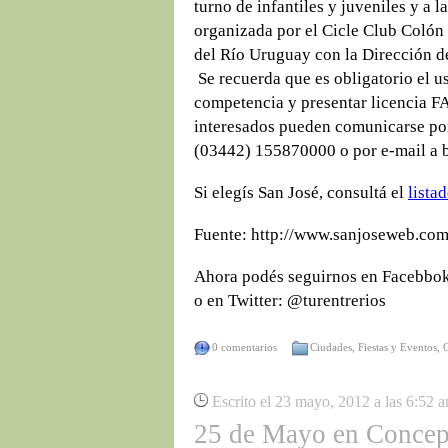
turno de infantiles y juveniles y a l
organizada por el Cicle Club Colón 
del Río Uruguay con la Dirección d
Se recuerda que es obligatorio el us
competencia y presentar licencia 
interesados pueden comunicarse po
(03442) 155870000 o por e-mail 
Si elegís San José, consultá el
lista
Fuente: http://www.sanjoseweb.com
Ahora podés seguirnos en Facebbo
o en Twitter: @turentrerios
0 comentarios
Ciudades
,
Fiestas y Eventos
,
Escrito el 23 mayo, 2012 a las 6:52 
25 de Mayo en Concep