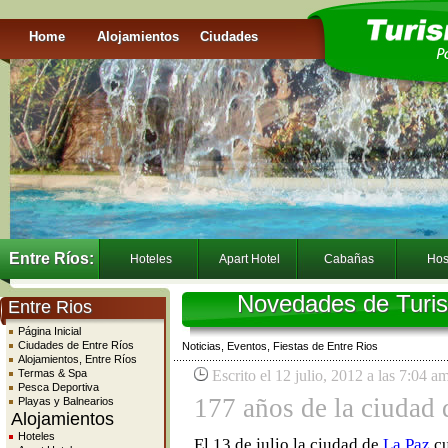
Home
Alojamientos
Ciudades
Entre Ríos:
Hoteles
Apart Hotel
Cabañas
Hos
Novedades de Turis
Entre Rios
Página Inicial
Ciudades de Entre Ríos
Noticias, Eventos, Fiestas de Entre Rios
Alojamientos, Entre Ríos
Termas & Spa
Escrito el 12 julio, 2012 a las 7:04 a
Pesca Deportiva
177 años de la ciudad 
Playas y Balnearios
Alojamientos
Hoteles
El 13 de julio la ciudad de
La Paz
cu