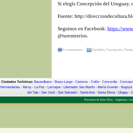
Si elegís Concepción del Uruguay, 
Fuente: http://direcciondecultura.b
Seguinos en Facebook:
https://www
@turentrerios.
0 comentarios
Ciudades
,
Concepción
,
Fiesta
Ciudades Turísticas:
Basavilbaso
-
Brazo Largo
-
Caseros
-
Colón
-
Concordia
-
Concepci
Hernandarias
-
Ibicuy
-
La Paz
-
Larroque
-
Libertador San Martín
-
María Grande
-
Nogoyá
del Tala
-
San José
-
San Salvador
-
Santa Ana
-
Santa Elena
-
Ubajay
-
U
Provincia de Entre Ríos - Argentina |
www