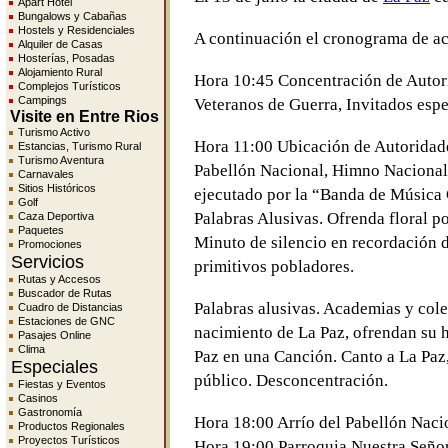
Apart Hotel
Bungalows y Cabañas
Hostels y Residenciales
A continuación el cronograma de ac
Alquiler de Casas
Hosterías, Posadas
Alojamiento Rural
Hora 10:45 Concentración de Autor
Complejos Turísticos
Campings
Veteranos de Guerra, Invitados espe
Visite en Entre Rios
Turismo Activo
Hora 11:00 Ubicación de Autoridade
Estancias, Turismo Rural
Turismo Aventura
Pabellón Nacional, Himno Nacional
Carnavales
Sitios Históricos
ejecutado por la “Banda de Música
Golf
Palabras Alusivas. Ofrenda floral p
Caza Deportiva
Paquetes
Minuto de silencio en recordación 
Promociones
Servicios
primitivos pobladores.
Rutas y Accesos
Buscador de Rutas
Palabras alusivas. Academias y colec
Cuadro de Distancias
Estaciones de GNC
nacimiento de La Paz, ofrendan su 
Pasajes Online
Clima
Paz en una Canción. Canto a La Paz
Especiales
público. Desconcentración.
Fiestas y Eventos
Casinos
Gastronomía
Hora 18:00 Arrío del Pabellón Nacio
Productos Regionales
Proyectos Turísticos
Hora 19:00 Parroquia Nuestra Señor