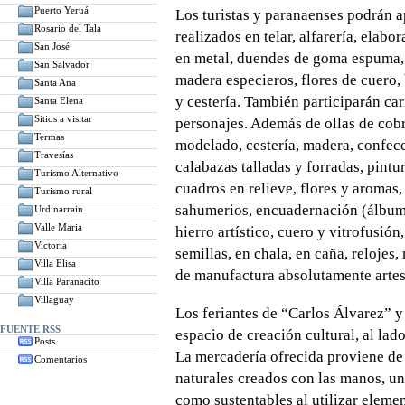
Puerto Yeruá
Los turistas y paranaenses podrán a
Rosario del Tala
realizados en telar, alfarería, elab
San José
en metal, duendes de goma espuma, c
San Salvador
madera especieros, flores de cuero, 
Santa Ana
y cestería. También participarán ca
Santa Elena
Sitios a visitar
personajes. Además de ollas de cob
Termas
modelado, cestería, madera, confec
Travesías
calabazas talladas y forradas, pintu
Turismo Alternativo
cuadros en relieve, flores y aromas, 
Turismo rural
sahumerios, encuadernación (álbum, a
Urdinarrain
Valle Maria
hierro artístico, cuero y vitrofusión,
Victoria
semillas, en chala, en caña, relojes
Villa Elisa
de manufactura absolutamente artes
Villa Paranacito
Villaguay
Los feriantes de “Carlos Álvarez” y 
FUENTE RSS
espacio de creación cultural, al lad
Posts
La mercadería ofrecida proviene de
Comentarios
naturales creados con las manos, un
como sustentables al utilizar eleme