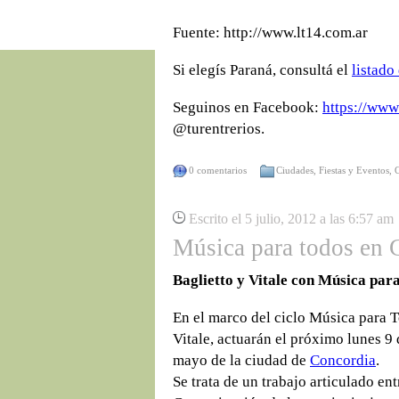
Fuente: http://www.lt14.com.ar
Si elegís Paraná, consultá el
listado
Seguinos en Facebook:
https://www
@turentrerios.
0 comentarios
Ciudades
,
Fiestas y Eventos
,
Escrito el 5 julio, 2012 a las 6:57 am
Música para todos en C
Baglietto y Vitale con Música par
En el marco del ciclo Música para T
Vitale, actuarán el próximo lunes 9 d
mayo de la ciudad de
Concordia
.
Se trata de un trabajo articulado ent