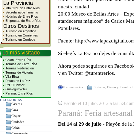
La Provincia
nuestra ciudad
Info Gral. de Entre Ríos
Secretaría de Turismo
20:00 Museo de Bellas Artes – Expo
Noticias de Entre Ríos
atardeceres mágicos” de Carlos Ma
Empresas de Entre Ríos
Otros Destinos
Populares.
Turismo en Argentina
Turismo en Corrientes
Turismo en Córdoba
Fuente: http://www.lapazdigital.com
Lo más visitado
Si elegís La Paz no dejes de consult
Colon, Entre Ríos
Termas de Entre Ríos
Ahora podes seguirnos en Faceboo
Termas Federación
y en Twitter @turentrerios.
Termas de Victoria
Villa Elisa
Pesca en La Paz
PN El Palmar
0 comentarios
Ciudades
,
Fiestas y Eventos
,
Gualeguaychú
Paraná, Entre Rios
CATEGORÍAS
Escrito el 10 julio, 2012 a las 5:42 a
Caseros
Caza
Paraná: Feria artesanal
Chajarí
Ciudades
Del 14 al 29 de julio -
Playón de la 
Colón
Concepción