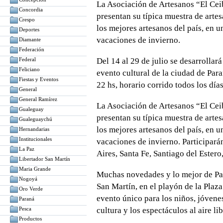
La Asociación de Artesanos “El Ceib
Concordia
presentan su típica muestra de artes
Crespo
los mejores artesanos del país, en u
Deportes
vacaciones de invierno.
Diamante
Federación
Federal
Del 14 al 29 de julio se desarrollará
Feliciano
evento cultural de la ciudad de Para
Fiestas y Eventos
22 hs, horario corrido todos los días
General
General Ramírez
La Asociación de Artesanos “El Ceib
Gualeguay
presentan su típica muestra de artes
Gualeguaychú
los mejores artesanos del país, en u
Hernandarias
Institucionales
vacaciones de invierno. Participar
La Paz
Aires, Santa Fe, Santiago del Estero
Libertador San Martín
Maria Grande
Muchas novedades y lo mejor de Par
Nogoyá
San Martín, en el playón de la Plaz
Oro Verde
evento único para los niños, jóvenes
Paraná
Pesca
cultura y los espectáculos al aire lib
Productos