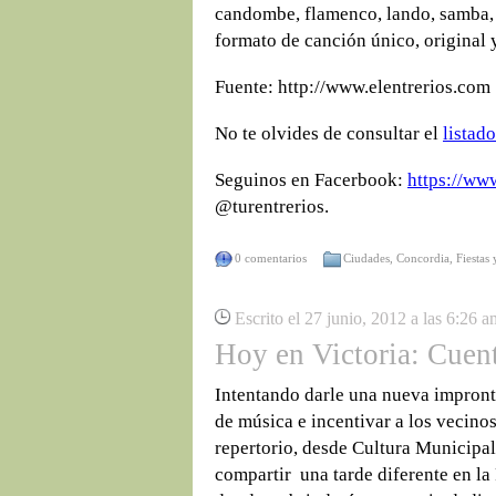
candombe, flamenco, lando, samba, 
formato de canción único, original 
Fuente: http://www.elentrerios.com
No te olvides de consultar el
listad
Seguinos en Facerbook:
https://ww
@turentrerios.
0 comentarios
Ciudades
,
Concordia
,
Fiestas
Escrito el 27 junio, 2012 a las 6:26 a
Hoy en Victoria: Cuent
Intentando darle una nueva impronta
de música e incentivar a los vecinos
repertorio, desde Cultura Municipa
compartir una tarde diferente en la