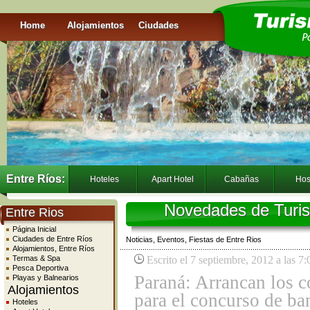
Home
Alojamientos
Ciudades
Entre Ríos:
Hoteles
Apart Hotel
Cabañas
Hos
Novedades de Turis
Entre Rios
Página Inicial
Ciudades de Entre Ríos
Noticias, Eventos, Fiestas de Entre Rios
Alojamientos, Entre Ríos
Termas & Spa
Escrito el 7 septiembre, 2012 a las 7
Pesca Deportiva
Paraná: Arrancan los c
Playas y Balnearios
Alojamientos
para el concurso de ba
Hoteles