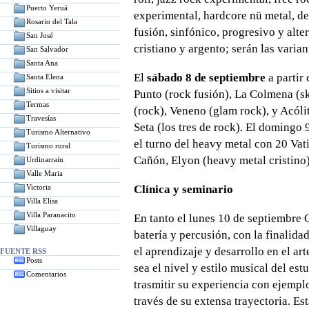
Puerto Yeruá
experimental, hardcore nü metal, de
Rosario del Tala
fusión, sinfónico, progresivo y alt
San José
cristiano y argento; serán las varian
San Salvador
Santa Ana
El
sábado 8 de septiembre
a partir
Santa Elena
Sitios a visitar
Punto (rock fusión), La Colmena (sk
Termas
(rock), Veneno (glam rock), y Acól
Travesías
Seta (los tres de rock). El domingo 
Turismo Alternativo
el turno del heavy metal con 20 Vati
Turismo rural
Cañón, Elyon (heavy metal cristino
Urdinarrain
Valle Maria
Victoria
Clínica y seminario
Villa Elisa
Villa Paranacito
En tanto el lunes 10 de septiembre Q
Villaguay
batería y percusión, con la finalid
el aprendizaje y desarrollo en el art
FUENTE RSS
Posts
sea el nivel y estilo musical del es
Comentarios
trasmitir su experiencia con ejempl
través de su extensa trayectoria. Es