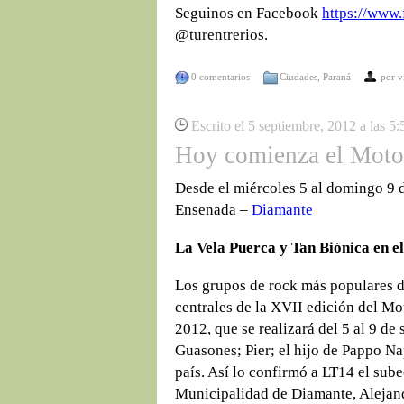
Seguinos en Facebook
https://www.
@turentrerios.
0 comentarios
Ciudades
,
Paraná
por
v
Escrito el 5 septiembre, 2012 a las 5
Hoy comienza el Moto
Desde el miércoles 5 al domingo 9 
Ensenada –
Diamante
La Vela Puerca y Tan Biónica en 
Los grupos de rock más populares 
centrales de la XVII edición del M
2012, que se realizará del 5 al 9 d
Guasones; Pier; el hijo de Pappo Na
país. Así lo confirmó a LT14 el sube
Municipalidad de Diamante, Alejan