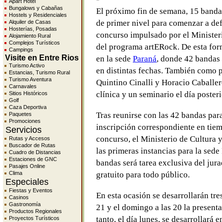
Apart Hotel
Bungalows y Cabañas
El próximo fin de semana, 15 banda
Hostels y Residenciales
de primer nivel para comenzar a defi
Alquiler de Casas
Hosterías, Posadas
concurso impulsado por el Minister
Alojamiento Rural
Complejos Turísticos
del programa artERock. De esta form
Campings
Visite en Entre Rios
en la sede
Paraná
, donde 42 bandas 
Turismo Activo
en distintas fechas. También como p
Estancias, Turismo Rural
Turismo Aventura
Quintino Cinalli y Horacio Caballer
Carnavales
clínica y un seminario el día posteri
Sitios Históricos
Golf
Caza Deportiva
Tras reunirse con las 42 bandas pa
Paquetes
Promociones
inscripción correspondiente en tiemp
Servicios
concurso, el Ministerio de Cultura
Rutas y Accesos
Buscador de Rutas
las primeras instancias para la sede 
Cuadro de Distancias
Estaciones de GNC
bandas será tarea exclusiva del jurad
Pasajes Online
Clima
gratuito para todo público.
Especiales
Fiestas y Eventos
En esta ocasión se desarrollarán tre
Casinos
Gastronomía
21 y el domingo a las 20 la present
Productos Regionales
tanto, el día lunes, se desarrollará 
Proyectos Turísticos