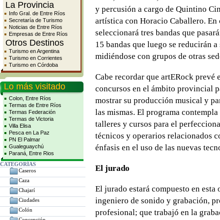
La Provincia
y percusión a cargo de Quintino Ci
Info Gral. de Entre Ríos
artística con Horacio Caballero. En 
Secretaría de Turismo
Noticias de Entre Ríos
seleccionará tres bandas que pasar
Empresas de Entre Ríos
Otros Destinos
15 bandas que luego se reducirán a s
Turismo en Argentina
midiéndose con grupos de otras sed
Turismo en Corrientes
Turismo en Córdoba
Cabe recordar que artERock prevé e
Lo más visitado
concursos en el ámbito provincial p
Colon, Entre Ríos
mostrar su producción musical y pa
Termas de Entre Ríos
las mismas. El programa contempla t
Termas Federación
Termas de Victoria
talleres y cursos para el perfeccio
Villa Elisa
Pesca en La Paz
técnicos y operarios relacionados c
PN El Palmar
énfasis en el uso de las nuevas tecn
Gualeguaychú
Paraná, Entre Rios
CATEGORÍAS
El jurado
Caseros
Caza
El jurado estará compuesto en esta
Chajarí
ingeniero de sonido y grabación, p
Ciudades
Colón
profesional; que trabajó en la grab
Concepción