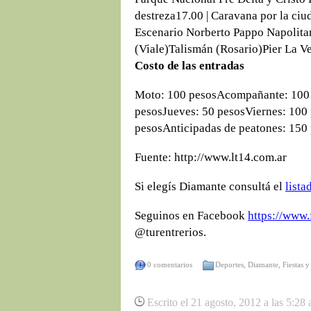
destreza17.00 | Caravana por la ciu
Escenario Norberto Pappo Napolit
(Viale)Talismán (Rosario)Pier La V
Costo de las entradas
Moto: 100 pesosAcompañante: 100 
pesosJueves: 50 pesosViernes: 100
pesosAnticipadas de peatones: 150
Fuente: http://www.lt14.com.ar
Si elegís Diamante consultá el
lista
Seguinos en Facebook
https://www.
@turentrerios.
0 comentarios
Deportes
,
Diamante
,
Fiestas 
Escrito el 21 agosto, 2012 a las 5:28