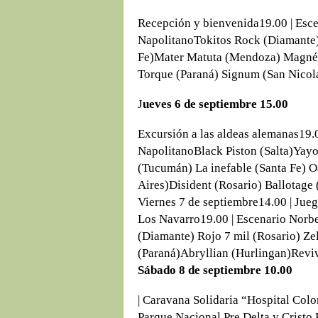
Recepción y bienvenida19.00 | Esc
NapolitanoTokitos Rock (Diamante
Fe)Mater Matuta (Mendoza) Magnéti
Torque (Paraná) Signum (San Nicol
J
ueves 6 de septiembre 15.00
Excursión a las aldeas alemanas19.
NapolitanoBlack Piston (Salta)Yay
(Tucumán) La inefable (Santa Fe) O
Aires)Disident (Rosario) Ballotage
Viernes 7 de septiembre14.00 | Jueg
Los Navarro19.00 | Escenario Norb
(Diamante) Rojo 7 mil (Rosario) Z
(Paraná)Abryllian (Hurlingan)Revi
Sábado 8 de septiembre 10.00
| Caravana Solidaria “Hospital Colo
Parque Nacional Pre Delta y Cristo 