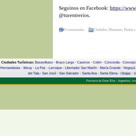
Seguinos en Facebook:
https://www
@turentrerios.
0 comentarios
Ciudades
,
Diamante
,
Fiestas 
Ciudades Turísticas:
Basavilbaso
-
Brazo Largo
-
Caseros
-
Colón
-
Concordia
-
Concepci
Hernandarias
-
Ibicuy
-
La Paz
-
Larroque
-
Libertador San Martín
-
María Grande
-
Nogoyá
del Tala
-
San José
-
San Salvador
-
Santa Ana
-
Santa Elena
-
Ubajay
-
U
Provincia de Entre Ríos - Argentina |
www