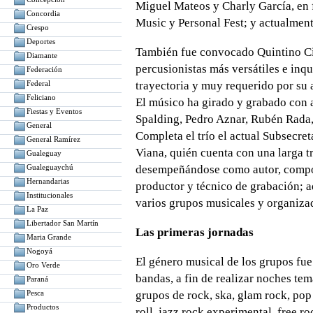
Miguel Mateos y Charly García, en 
Concordia
Music y Personal Fest; y actualmen
Crespo
Deportes
También fue convocado Quintino Cina
Diamante
percusionistas más versátiles e inq
Federación
Federal
trayectoria y muy requerido por su 
Feliciano
El músico ha girado y grabado con ar
Fiestas y Eventos
Spalding, Pedro Aznar, Rubén Rada,
General
Completa el trío el actual Subsecret
General Ramírez
Viana, quién cuenta con una larga t
Gualeguay
Gualeguaychú
desempeñándose como autor, composi
Hernandarias
productor y técnico de grabación; 
Institucionales
varios grupos musicales y organizad
La Paz
Libertador San Martín
Las primeras jornadas
Maria Grande
Nogoyá
El género musical de los grupos fue
Oro Verde
bandas, a fin de realizar noches te
Paraná
Pesca
grupos de rock, ska, glam rock, pop
Productos
roll, jazz rock experimental, free r