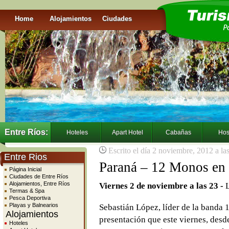
Home
Alojamientos
Ciudades
Entre Ríos:
Hoteles
Apart Hotel
Cabañas
Hos
Escrito el día 2 noviembre, 2012 a la
Entre Rios
Paraná – 12 Monos en 
Página Inicial
Ciudades de Entre Ríos
Alojamientos, Entre Ríos
Viernes 2 de noviembre a las 23 -
L
Termas & Spa
Pesca Deportiva
Playas y Balnearios
Sebastián López, líder de la banda 
Alojamientos
presentación que este viernes, desde
Hoteles