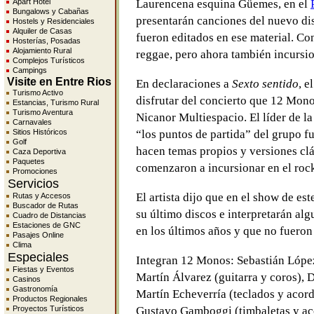
Apart Hotel
Laurencena esquina Güemes, en el
Bungalows y Cabañas
presentarán canciones del nuevo d
Hostels y Residenciales
Alquiler de Casas
fueron editados en ese material. Con
Hosterías, Posadas
Alojamiento Rural
reggae, pero ahora también incursi
Complejos Turísticos
Campings
Visite en Entre Rios
En declaraciones a
Sexto sentido
, e
Turismo Activo
disfrutar del concierto que 12 Mono
Estancias, Turismo Rural
Turismo Aventura
Nicanor Multiespacio. El líder de l
Carnavales
Sitios Históricos
“los puntos de partida” del grupo fu
Golf
hacen temas propios y versiones clá
Caza Deportiva
Paquetes
comenzaron a incursionar en el roc
Promociones
Servicios
El artista dijo que en el show de es
Rutas y Accesos
Buscador de Rutas
su último discos e interpretarán al
Cuadro de Distancias
Estaciones de GNC
en los últimos años y que no fueron
Pasajes Online
Clima
Especiales
Integran 12 Monos: Sebastián López 
Fiestas y Eventos
Martín Álvarez (guitarra y coros), D
Casinos
Gastronomía
Martín Echeverría (teclados y acord
Productos Regionales
Proyectos Turísticos
Gustavo Gamboggi (timbaletas y ac