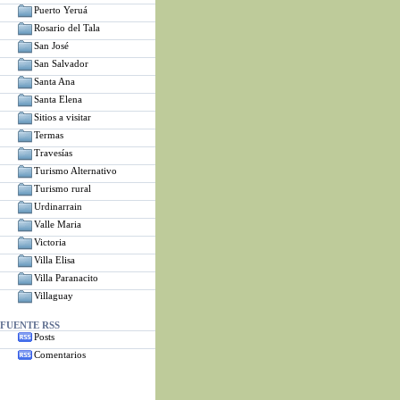
Puerto Yeruá
Rosario del Tala
San José
San Salvador
Santa Ana
Santa Elena
Sitios a visitar
Termas
Travesías
Turismo Alternativo
Turismo rural
Urdinarrain
Valle Maria
Victoria
Villa Elisa
Villa Paranacito
Villaguay
FUENTE RSS
Posts
Comentarios