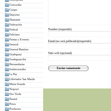
Concordia
Crespo
Deportes
Diamante
Federación
Nombre (requerido)
Federal
Feliciano
Fiestas y Eventos
Email (no será publicado)(requerido)
General
General Ramírez
Sitio web (opcional)
Gualeguay
Gualeguaychú
Hernandarias
Institucionales
La Paz
Libertador San Martín
Maria Grande
Nogoyá
Oro Verde
Paraná
Pesca
Productos