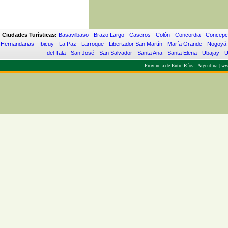
Ciudades Turísticas:
Basavilbaso
-
Brazo Largo
-
Caseros
-
Colón
-
Concordia
-
Concepci
Hernandarias
-
Ibicuy
-
La Paz
-
Larroque
-
Libertador San Martín
-
María Grande
-
Nogoyá
del Tala
-
San José
-
San Salvador
-
Santa Ana
-
Santa Elena
-
Ubajay
-
U
Provincia de Entre Ríos - Argentina |
www