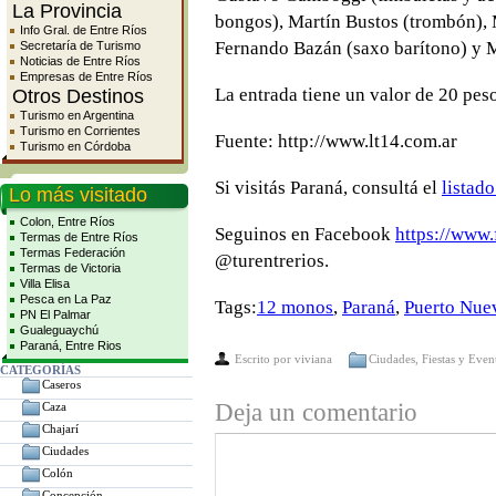
La Provincia
bongos), Martín Bustos (trombón), 
Info Gral. de Entre Ríos
Fernando Bazán (saxo barítono) y 
Secretaría de Turismo
Noticias de Entre Ríos
Empresas de Entre Ríos
La entrada tiene un valor de 20 pe
Otros Destinos
Turismo en Argentina
Turismo en Corrientes
Fuente: http://www.lt14.com.ar
Turismo en Córdoba
Si visitás Paraná, consultá el
listad
Lo más visitado
Colon, Entre Ríos
Seguinos en Facebook
https://www.
Termas de Entre Ríos
Termas Federación
@turentrerios.
Termas de Victoria
Villa Elisa
Pesca en La Paz
Tags:
12 monos
,
Paraná
,
Puerto Nue
PN El Palmar
Gualeguaychú
Paraná, Entre Rios
Escrito por
viviana
Ciudades
,
Fiestas y Even
CATEGORÍAS
Caseros
Deja un comentario
Caza
Chajarí
Ciudades
Colón
Concepción