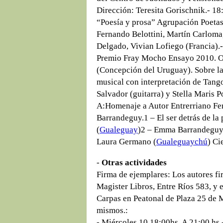
Dirección: Teresita Gorischnik.- 1
“Poesía y prosa” Agrupación Poetas
Fernando Belottini, Martín Carloma
Delgado, Vivian Lofiego (Francia).
Premio Fray Mocho Ensayo 2010. Ob
(Concepción del Uruguay). Sobre la 
musical con interpretación de Tang
Salvador (guitarra) y Stella Maris 
A:Homenaje a Autor Entrerriano Fe
Barrandeguy.1 – El ser detrás de la
(
Gualeguay
)2 – Emma Barrandeguy d
Laura Germano (
Gualeguaychú
) Ci
-
Otras actividades
Firma de ejemplares: Los autores fi
Magister Libros, Entre Ríos 583, y e
Carpas en Peatonal de Plaza 25 de M
mismos.:
- Miércoles 10 18:00hs. A 21:00 hs.