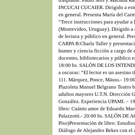
trasplante. Pablo Sors y Mariana Ra
INCUCAI CUCAIER. Dirigido a estud
en general. Presenta María del Carm
“Trece instrucciones para ayudar a
(Montevideo, Uruguay). Dirigido a 
de lectura y público en general. Pr
CARPA B:Charla Taller y presentaci
humor y ciencia ficción a cargo de 
docentes, bibliotecarios y público 
18:00 hs. SALÓN DE LOS INTENDEN
a oscuras: “El lector es un asesino 
111. Márquez, Ponce, Mäuss.- 19
Plazoleta Manuel Belgrano Teatro br
adultos mayores U.T.N. Dirección 
González. Experiencia UPAMI. – 19
libro: Cuánto amor de Eduardo Maro
Palazzotti.- 20:00 hs. SALÓN D
Piso)Presentación de libro: Estudio
Diálogo de Alejandro Bekes con el a