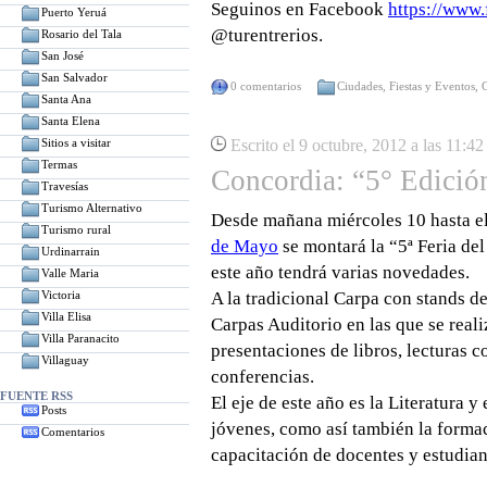
Seguinos en Facebook
https://www.
Puerto Yeruá
@turentrerios.
Rosario del Tala
San José
San Salvador
0 comentarios
Ciudades
,
Fiestas y Eventos
,
Santa Ana
Santa Elena
Sitios a visitar
Escrito el 9 octubre, 2012 a las 11:4
Termas
Concordia: “5° Edición
Travesías
Turismo Alternativo
Desde mañana miércoles 10 hasta e
Turismo rural
de Mayo
se montará la “5ª Feria de
Urdinarrain
este año tendrá varias novedades.
Valle Maria
Victoria
A la tradicional Carpa con stands de
Villa Elisa
Carpas Auditorio en las que se realiz
Villa Paranacito
presentaciones de libros, lecturas c
Villaguay
conferencias.
FUENTE RSS
El eje de este año es la Literatura y
Posts
jóvenes, como así también la formac
Comentarios
capacitación de docentes y estudiant