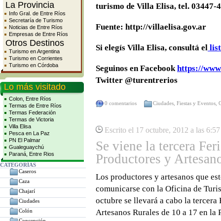
La Provincia
turismo de Villa Elisa, tel. 03447-
Info Gral. de Entre Ríos
Secretaría de Turismo
Fuente: http://villaelisa.gov.ar
Noticias de Entre Ríos
Empresas de Entre Ríos
Otros Destinos
Si elegís Villa Elisa, consultá el
lis
Turismo en Argentina
Turismo en Corrientes
Turismo en Córdoba
Seguinos en Facebook
https://www
Twitter @turentrerios
Lo más visitado
Colon, Entre Ríos
0 comentarios
Ciudades
,
Fiestas y Eventos
,
Termas de Entre Ríos
Termas Federación
Termas de Victoria
Villa Elisa
Escrito el 17 octubre, 2012 a las 6:5
Pesca en La Paz
PN El Palmar
Se viene la tercera Fe
Gualeguaychú
Paraná, Entre Rios
Productores y Artesan
CATEGORÍAS
Caseros
Los productores y artesanos que es
Caza
comunicarse con la Oficina de Tur
Chajarí
octubre se llevará a cabo la tercer
Ciudades
Colón
Artesanos Rurales de 10 a 17 en la 
Concepción