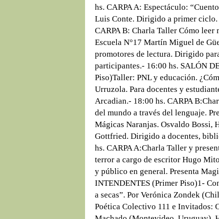
hs. CARPA A: Espectáculo: “Cuento 
Luis Conte. Dirigido a primer ciclo.
CARPA B: Charla Taller Cómo leer 
Escuela N°17 Martín Miguel de Güe
promotores de lectura. Dirigido par
participantes.- 16:00 hs. SALÓN
Piso)Taller: PNL y educación. ¿C
Urruzola. Para docentes y estudiante
Arcadian.- 18:00 hs. CARPA B:Charl
del mundo a través del lenguaje. Pre
Mágicas Naranjas. Osvaldo Bossi, 
Gottfried. Dirigido a docentes, bibl
hs. CARPA A:Charla Taller y present
terror a cargo de escritor Hugo Mito
y público en general. Presenta Mag
INTENDENTES (Primer Piso)1- Conv
a secas”. Por Verónica Zondek (Chil
Poética Colectivo 111 e Invitados:
Machado (Montevideo, Uruguay), 