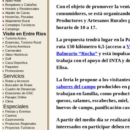
Apart Hotel
Bungalows y Cabañas
Con el objeto de promover la vent
Hostels y Residenciales
consumidores, se está organizando
Alquiler de Casas
Hosterías, Posadas
Productores y Artesanos Rurales p
Alojamiento Rural
Complejos Turísticos
horario de 10 a 17.
Campings
Visite en Entre Rios
Turismo Activo
La propuesta tendrá lugar en la P
Estancias, Turismo Rural
ruta 130 kilómetro 6,5 (acceso a
V
Turismo Aventura
Carnavales
Balneario “Rocha”
y está impulsa
Sitios Históricos
Golf
trabaja con el apoyo del INTA y de
Caza Deportiva
Elisa.
Paquetes
Promociones
Servicios
La feria le propone a los visitante
Rutas y Accesos
Buscador de Rutas
sabores del campo
producidos en p
Cuadro de Distancias
trabajan en familia, como producto
Estaciones de GNC
Pasajes Online
quesos, salames, escabeches, miel,
Clima
Especiales
huevos de campo, panificación caser
Fiestas y Eventos
Casinos
A partir del medio día se realizar
Gastronomía
Productos Regionales
interesados en participar deben rea
Proyectos Turísticos