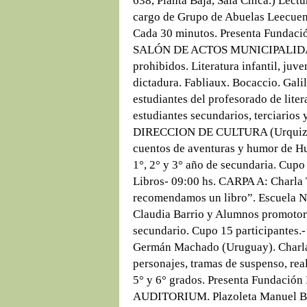
638, Planta Baja, Sala Chica.) Lectu
cargo de Grupo de Abuelas Leecuent
Cada 30 minutos. Presenta Fundación
SALÓN DE ACTOS MUNICIPALIDAD (
prohibidos. Literatura infantil, juve
dictadura. Fabliaux. Bocaccio. Gali
estudiantes del profesorado de lite
estudiantes secundarios, terciarios 
DIRECCION DE CULTURA (Urquiza 6
cuentos de aventuras y humor de Hu
1°, 2° y 3° año de secundaria. Cupo
Libros- 09:00 hs. CARPA A: Charla 
recomendamos un libro”. Escuela 
Claudia Barrio y Alumnos promotores
secundario. Cupo 15 participantes.
Germán Machado (Uruguay). Charla
personajes, tramas de suspenso, rea
5° y 6° grados. Presenta Fundación
AUDITORIUM. Plazoleta Manuel Bel