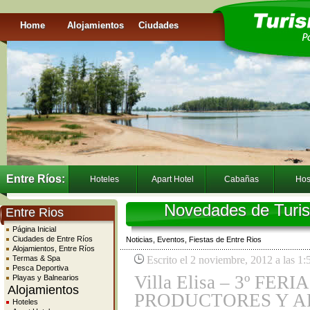
Home
Alojamientos
Ciudades
Entre Ríos:
Hoteles
Apart Hotel
Cabañas
Hos
Novedades de Turis
Entre Rios
Página Inicial
Ciudades de Entre Ríos
Noticias, Eventos, Fiestas de Entre Rios
Alojamientos, Entre Ríos
Termas & Spa
Escrito el 2 noviembre, 2012 a las 1
Pesca Deportiva
Villa Elisa – 3º FE
Playas y Balnearios
Alojamientos
PRODUCTORES Y A
Hoteles