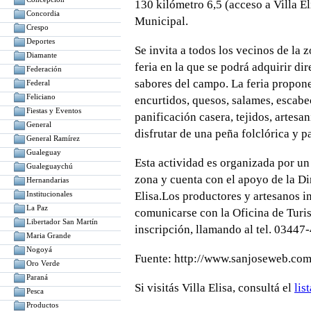
130 kilómetro 6,5 (acceso a Villa E
Concordia
Municipal.
Crespo
Deportes
Se invita a todos los vecinos de la z
Diamante
feria en la que se podrá adquirir di
Federación
sabores del campo. La feria propone
Federal
Feliciano
encurtidos, quesos, salames, escab
Fiestas y Eventos
panificación casera, tejidos, artesa
General
disfrutar de una peña folclórica y pa
General Ramírez
Gualeguay
Esta actividad es organizada por un
Gualeguaychú
zona y cuenta con el apoyo de la D
Hernandarias
Institucionales
Elisa.Los productores y artesanos 
La Paz
comunicarse con la Oficina de Turism
Libertador San Martín
inscripción, llamando al tel. 03447
Maria Grande
Nogoyá
Fuente: http://www.sanjoseweb.com
Oro Verde
Paraná
Si visitás Villa Elisa, consultá el
lis
Pesca
Productos