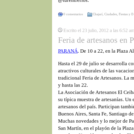
@turentrerios.
0 comentarios
Chajarí
,
Ciudades
,
Fiestas y 
Escrito el 23 julio, 2012 a las 6:52 a
Feria de artesanos en 
PARANÁ
. De 10 a 22, en la Plaza A
Hasta el 29 de julio se desarrolla co
atractivos culturales de las vacacio
tradicional Feria de Artesanos. La m
y hasta las 22.
La Asociación de Artesanos El Ceiba
su típica muestra de artesanías. Un 
artesanos del país. Participan tamb
Buenos Aires, Santa Fe, Santiago de
Muchas novedades y lo mejor de Par
San Martín, en el playón de la Plaza