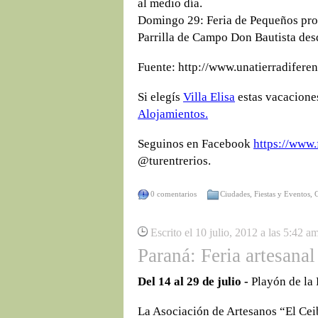
al medio día.
Domingo 29: Feria de Pequeños prod
Parrilla de Campo Don Bautista desd
Fuente: http://www.unatierradifere
Si elegís
Villa Elisa
estas vacaciones
Alojamientos.
Seguinos en Facebook
https://www.
@turentrerios.
0 comentarios
Ciudades
,
Fiestas y Eventos
,
Escrito el 10 julio, 2012 a las 5:42 a
Paraná: Feria artesanal
Del 14 al 29 de julio -
Playón de la 
La Asociación de Artesanos “El Ceib