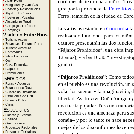
Apart Hotel
cordobés de teatro para niños “Los 
Bungalows y Cabañas
gira por la provincia de
Entre Ríos
,
Hostels y Residenciales
Alquiler de Casas
Ferro, también de la ciudad de Córd
Hosterías, Posadas
Alojamiento Rural
Complejos Turísticos
Los artistas estarán en
Concordia
la
Campings
Visite en Entre Rios
realizando funciones para los niños 
Turismo Activo
octubre presentarán las dos funcion
Estancias, Turismo Rural
Turismo Aventura
“Pájaros Prohibidos”, una obra insp
Carnavales
Sitios Históricos
12 años), y a las 10:30 “Investigato
Golf
grado).
Caza Deportiva
Paquetes
Promociones
“Pájaros Prohibidos”
: Como todos 
Servicios
en el pueblo es una revolución, un 
Rutas y Accesos
Buscador de Rutas
volar los sueños y la imaginación, d
Cuadro de Distancias
Estaciones de GNC
libertad. Así lo vive Doña Antigua y
Pasajes Online
Clima
una fiesta popular. Pero una minor
Especiales
revolución es una amenaza para sus 
Fiestas y Eventos
Casinos
común– y por lo tanto se hace neces
Gastronomía
quejas de los disconformes hacen ec
Productos Regionales
Proyectos Turísticos