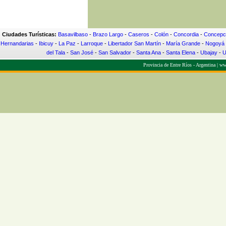
Ciudades Turísticas:
Basavilbaso
-
Brazo Largo
-
Caseros
-
Colón
-
Concordia
-
Concepci
Hernandarias
-
Ibicuy
-
La Paz
-
Larroque
-
Libertador San Martín
-
María Grande
-
Nogoyá
del Tala
-
San José
-
San Salvador
-
Santa Ana
-
Santa Elena
-
Ubajay
-
U
Provincia de Entre Ríos - Argentina |
www