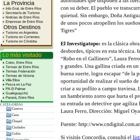
autoridades que disponen a las fuerz
La Provincia
con su deber. El pueblo ve transcur
Info Gral. de Entre Ríos
Secretaría de Turismo
quietud. Sin embargo, Doña Antigua 
Noticias de Entre Ríos
Empresas de Entre Ríos
de unos pocos atropellen los sueños
Otros Destinos
Tigres”
Turismo en Argentina
Turismo en Corrientes
Turismo en Córdoba
El Investigatopo:
es la clásica obra
desbordes, típicos en esta técnica. 
Lo más visitado
“Robo en el Gallinero”, Laura Ferro 
Colon, Entre Ríos
y grandes. Una gallina criada en un
Termas de Entre Ríos
Termas Federación
buena suerte, logra escapar “de la p
Termas de Victoria
Villa Elisa
oportunidad de realizar el sueño de
Pesca en La Paz
criar a su pollito a campo traviesa.
PN El Palmar
Gualeguaychú
un hambriento zorro que hurta el p
Paraná, Entre Rios
su entrada un detective que agiliza 
CATEGORÍAS
Caseros
Laura Ferro, Dirección: Miguel Oya
Caza
Chajarí
Fuente: http://www.cndigital.com.ar
Ciudades
Colón
Si visitás Concordia, consultá el
lis
Concepción