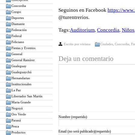
Concordia
Seguinos en Facebook
https://www.
Crespo
@turentrerios.
Deportes
Diamante
Tags:
Auditorium
,
Concordia
,
Niños
Federación
Federal
Feliciano
Escrito por
viviana
Ciudades
,
Concordia
,
Fi
Fiestas y Eventos
General
Deja un comentario
General Ramírez
Gualeguay
Gualeguaychú
Hernandarias
Institucionales
La Paz
Libertador San Martín
Maria Grande
Nogoyá
Oro Verde
Nombre (requerido)
Paraná
Pesca
Email (no será publicado)(requerido)
Productos