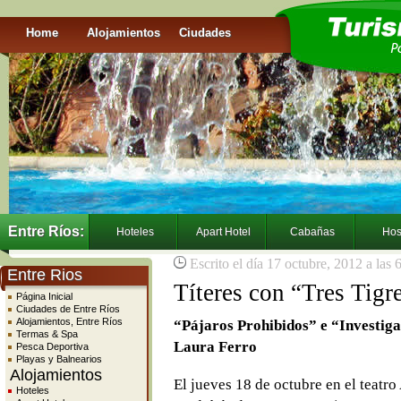
Home
Alojamientos
Ciudades
Entre Ríos:
Hoteles
Apart Hotel
Cabañas
Hos
Escrito el día 17 octubre, 2012 a las
Entre Rios
Títeres con “Tres Tigr
Página Inicial
Ciudades de Entre Ríos
Alojamientos, Entre Ríos
“Pájaros Prohibidos” e “Investiga
Termas & Spa
Laura Ferro
Pesca Deportiva
Playas y Balnearios
Alojamientos
El jueves 18 de octubre en el teatr
Hoteles