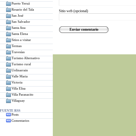
Puerto Yeruá
Rosario del Tala
Sitio web (opcional)
San José
San Salvador
Santa Ana
Santa Elena
Sitios a visitar
Termas
Travesías
Turismo Alternativo
Turismo rural
Urdinarrain
Valle Maria
Victoria
Villa Elisa
Villa Paranacito
Villaguay
FUENTE RSS
Posts
Comentarios