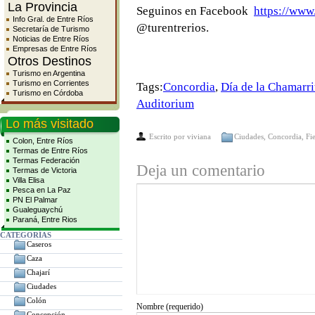
La Provincia
Seguinos en Facebook
https://www
Info Gral. de Entre Ríos
@turentrerios.
Secretaría de Turismo
Noticias de Entre Ríos
Empresas de Entre Ríos
Otros Destinos
Turismo en Argentina
Turismo en Corrientes
Tags:
Concordia
,
Día de la Chamarri
Turismo en Córdoba
Auditorium
Lo más visitado
Escrito por
viviana
Ciudades
,
Concordia
,
Fi
Colon, Entre Ríos
Termas de Entre Ríos
Termas Federación
Deja un comentario
Termas de Victoria
Villa Elisa
Pesca en La Paz
PN El Palmar
Gualeguaychú
Paraná, Entre Rios
CATEGORÍAS
Caseros
Caza
Chajarí
Ciudades
Colón
Nombre (requerido)
Concepción