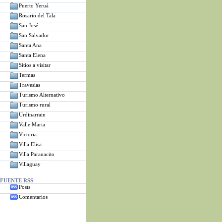
Puerto Yeruá
Rosario del Tala
San José
San Salvador
Santa Ana
Santa Elena
Sitios a visitar
Termas
Travesías
Turismo Alternativo
Turismo rural
Urdinarrain
Valle Maria
Victoria
Villa Elisa
Villa Paranacito
Villaguay
FUENTE RSS
Posts
Comentarios