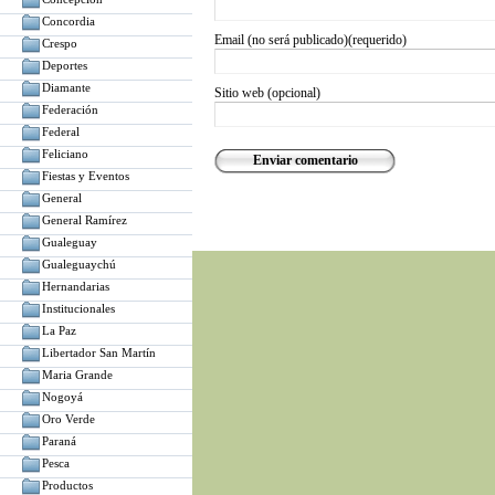
Concordia
Email (no será publicado)(requerido)
Crespo
Deportes
Diamante
Sitio web (opcional)
Federación
Federal
Feliciano
Fiestas y Eventos
General
General Ramírez
Gualeguay
Gualeguaychú
Hernandarias
Institucionales
La Paz
Libertador San Martín
Maria Grande
Nogoyá
Oro Verde
Paraná
Pesca
Productos