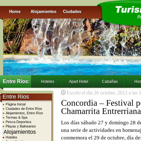
Home
Alojamientos
Ciudades
Entre Ríos:
Hoteles
Apart Hotel
Cabañas
Hos
Escrito el día 26 octubre, 2012 a las
Entre Rios
Concordia – Festival p
Página Inicial
Chamarrita Entrerrian
Ciudades de Entre Ríos
Alojamientos, Entre Ríos
Termas & Spa
Los días sábado 27 y domingo 28 de
Pesca Deportiva
Playas y Balnearios
una serie de actividades en homenaj
Alojamientos
conmemora el 29 de octubre, día de
Hoteles