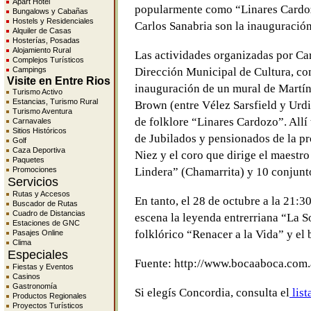
Apart Hotel
popularmente como “Linares Cardoz
Bungalows y Cabañas
Hostels y Residenciales
Carlos Sanabria son la inauguración
Alquiler de Casas
Hosterías, Posadas
Alojamiento Rural
Las actividades organizadas por Car
Complejos Turísticos
Campings
Dirección Municipal de Cultura, co
Visite en Entre Rios
inauguración de un mural de Martín 
Turismo Activo
Estancias, Turismo Rural
Brown (entre Vélez Sarsfield y Urdi
Turismo Aventura
de folklore “Linares Cardozo”. Allí 
Carnavales
Sitios Históricos
de Jubilados y pensionados de la pr
Golf
Caza Deportiva
Niez y el coro que dirige el maestr
Paquetes
Promociones
Lindera” (Chamarrita) y 10 conjunt
Servicios
Rutas y Accesos
En tanto, el 28 de octubre a la 21:3
Buscador de Rutas
Cuadro de Distancias
escena la leyenda entrerriana “La S
Estaciones de GNC
folklórico “Renacer a la Vida” y el 
Pasajes Online
Clima
Especiales
Fuente: http://www.bocaaboca.com.
Fiestas y Eventos
Casinos
Gastronomía
Si elegís Concordia, consulta el
list
Productos Regionales
Proyectos Turísticos