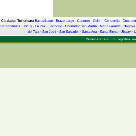
Ciudades Turísticas:
Basavilbaso
-
Brazo Largo
-
Caseros
-
Colón
-
Concordia
-
Concepci
Hernandarias
-
Ibicuy
-
La Paz
-
Larroque
-
Libertador San Martín
-
María Grande
-
Nogoyá
del Tala
-
San José
-
San Salvador
-
Santa Ana
-
Santa Elena
-
Ubajay
-
U
Provincia de Entre Ríos - Argentina |
www