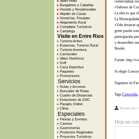
Apart Hotel
comercializar su
Bungalows y Cabañas
«Sabores de Conc
Hostels y Residenciales
La idea es que e
Alquiler de Casas
Hosterías, Posadas
La Municipalidad 
Alojamiento Rural
«Vale destacar q
Complejos Turísticos
gente pueda cono
Campings
Visite en Entre Rios
participación pa
Turismo Activo
y desarrollen su
Estancias, Turismo Rural
Bordet.
Turismo Aventura
Carnavales
Sitios Históricos
Fuente: http://w
Golf
Caza Deportiva
Si elegís Concor
Paquetes
Promociones
Servicios
Seguinos en Fa
Rutas y Accesos
Buscador de Rutas
Tags:
Concordia
Cuadro de Distancias
Estaciones de GNC
Pasajes Online
Escrito por
v
Clima
Especiales
Fiestas y Eventos
Deja un com
Casinos
Gastronomía
Productos Regionales
Proyectos Turísticos