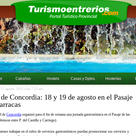
el
Cabañas
Hostels
Casas y Dptos.
Hosterías
a 17 agosto, 2012 a las 7:23 am
 de Concordia: 18 y 19 de agosto en el Pasaje
arracas
d de
Concordia
organizó para el fin de semana una jornada gastronómica en el Pasaje de las
binson entre P. del Castillo y Carriego).
uienes trabajan en el rubro de servicios gastronómicos puedan promocionar sus servicios y