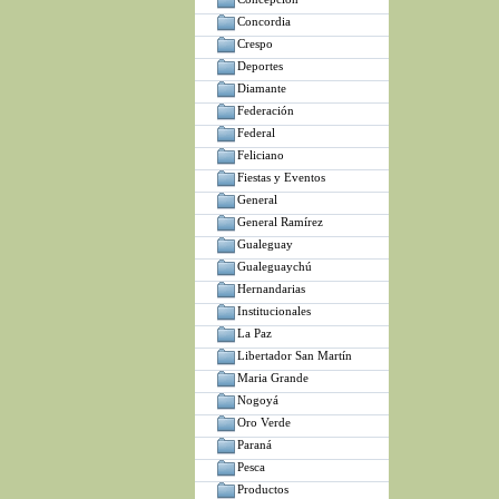
Concordia
Crespo
Deportes
Diamante
Federación
Federal
Feliciano
Fiestas y Eventos
General
General Ramírez
Gualeguay
Gualeguaychú
Hernandarias
Institucionales
La Paz
Libertador San Martín
Maria Grande
Nogoyá
Oro Verde
Paraná
Pesca
Productos