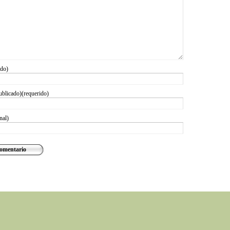
ido)
ublicado)(requerido)
nal)