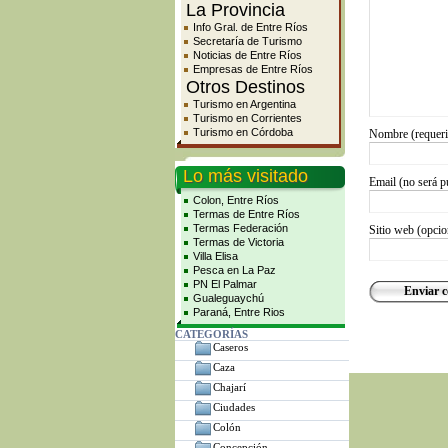
La Provincia
Info Gral. de Entre Ríos
Secretaría de Turismo
Noticias de Entre Ríos
Empresas de Entre Ríos
Otros Destinos
Turismo en Argentina
Turismo en Corrientes
Turismo en Córdoba
Nombre (requer
Lo más visitado
Email (no será p
Colon, Entre Ríos
Termas de Entre Ríos
Termas Federación
Sitio web (opcio
Termas de Victoria
Villa Elisa
Pesca en La Paz
PN El Palmar
Gualeguaychú
Paraná, Entre Rios
CATEGORÍAS
Caseros
Caza
Chajarí
Ciudades
Colón
Concepción