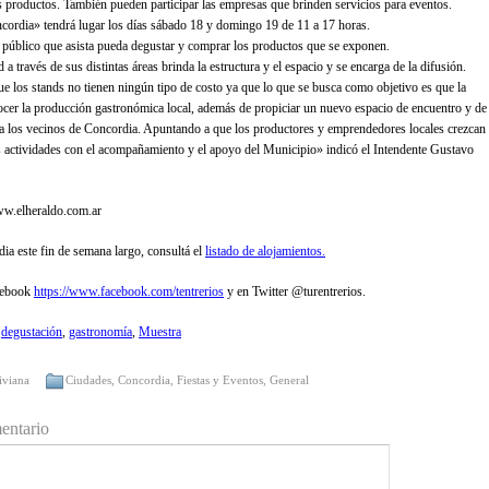
s productos. También pueden participar las empresas que brinden servicios para eventos.
ordia» tendrá lugar los días sábado 18 y domingo 19 de 11 a 17 horas.
l público que asista pueda degustar y comprar los productos que se exponen.
a través de sus distintas áreas brinda la estructura y el espacio y se encarga de la difusión.
ue los stands no tienen ningún tipo de costo ya que lo que se busca como objetivo es que la
cer la producción gastronómica local, además de propiciar un nuevo espacio de encuentro y de
ra los vecinos de Concordia. Apuntando a que los productores y emprendedores locales crezcan
s actividades con el acompañamiento y el apoyo del Municipio» indicó el Intendente Gustavo
ww.elheraldo.com.ar
dia este fin de semana largo, consultá el
listado de alojamientos.
cebook
https://www.facebook.com/tentrerios
y en Twitter @turentrerios.
,
degustación
,
gastronomía
,
Muestra
iviana
Ciudades
,
Concordia
,
Fiestas y Eventos
,
General
entario