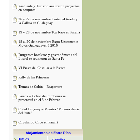
Ambiente y Turismo analizaron proyectos
en conjunto
26 y 27 de noviembre Fiesta del Asado y
la Galleta en Gualeguay
19 y 20 de noviembre Top Race en Paraná
18 al 20 de noviembre Expo Unicamente
Motos Gualeguaychú 2016
Dirigentes hoteleros y gastronómicos del
Litoral se reunieron en Santa Fe
VI Fiesta del Costillar a la Estaca
Rally de las Princesas
Termas de Colón – Reapertura
Paraná – Octeto de trombones se
presentará en el 3 de Febrero
C. del Uruguay – Muestra “Mujeres detrás
del lente”
Circulando Circo en Paraná
Alojamientos de Entre Ríos
Hoteles