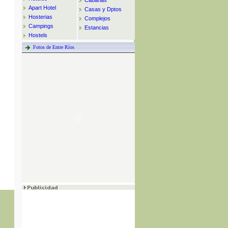
Cabañas
Apart Hotel
Casas y Dptos
Hosterias
Complejos
Campings
Estancias
Hostels
Fotos de Entre Ríos