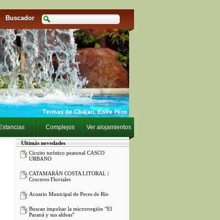
Buscador
Estancias
Complejos
Ver alojamientos
Ultimás novedades
Cicuito turístico peatonal CASCO
URBANO
CATAMARÁN COSTA LITORAL |
Cruceros Fluviales
Acuario Municipal de Peces de Río
Buscan impulsar la microrregión “El
Paraná y sus aldeas”