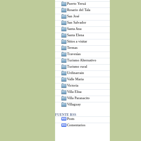
Puerto Yeruá
Rosario del Tala
San José
San Salvador
Santa Ana
Santa Elena
Sitios a visitar
Termas
Travesías
Turismo Alternativo
Turismo rural
Urdinarrain
Valle Maria
Victoria
Villa Elisa
Villa Paranacito
Villaguay
FUENTE RSS
Posts
Comentarios