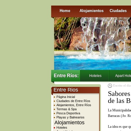
Home
Alojamientos
Ciudades
Entre Ríos:
Hoteles
Apart Hot
Escrito el dí
Entre Rios
Sabores
Página Inicial
de las B
Ciudades de Entre Ríos
Alojamientos, Entre Ríos
Termas & Spa
La Municipalida
Pesca Deportiva
Barracas (Av. Ro
Playas y Balnearios
Alojamientos
La idea es que q
Hoteles