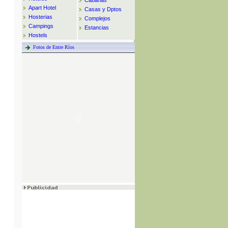
Cabañas
Apart Hotel
Casas y Dptos
Hosterias
Complejos
Campings
Estancias
Hostels
Fotos de Entre Ríos