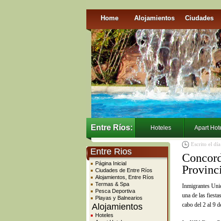
Home
Alojamientos
Ciudades
Entre Ríos:
Hoteles
Apart Hot
Escrito el dí
Entre Rios
Concordi
Página Inicial
Provinc
Ciudades de Entre Ríos
Alojamientos, Entre Ríos
Termas & Spa
Inmigrantes Un
Pesca Deportiva
una de las fiest
Playas y Balnearios
cabo del 2 al 9 d
Alojamientos
Hoteles