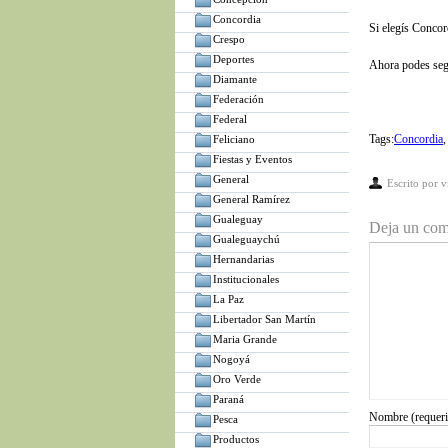
Concordia
Si elegís Concor
Crespo
Deportes
Ahora podes se
Diamante
Federación
Federal
Tags:
Concordia
Feliciano
Fiestas y Eventos
General
Escrito por
v
General Ramírez
Gualeguay
Deja un com
Gualeguaychú
Hernandarias
Institucionales
La Paz
Libertador San Martín
Maria Grande
Nogoyá
Oro Verde
Paraná
Nombre (requer
Pesca
Productos