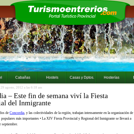
el
Cabañas
Hostels
Casas y Dptos.
Hosterías
a 29 agosto, 2012 a las 6:18 am
a – Este fin de semana viví la Fiesta
ial del Inmigrante
idos de
Concordia
, y las colectividades de la región, trabajan intensamente en la organización de
as populares más importantes • La XIV Fiesta Provincial y Regional del Inmigrante se llevará a
e septiembre.