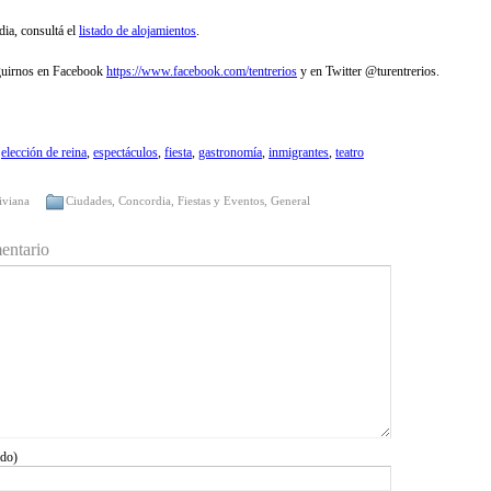
dia, consultá el
listado de alojamientos
.
guirnos en Facebook
https://www.facebook.com/tentrerios
y en Twitter @turentrerios.
,
elección de reina
,
espectáculos
,
fiesta
,
gastronomía
,
inmigrantes
,
teatro
iviana
Ciudades
,
Concordia
,
Fiestas y Eventos
,
General
entario
ido)