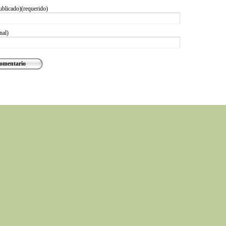
ublicado)(requerido)
nal)