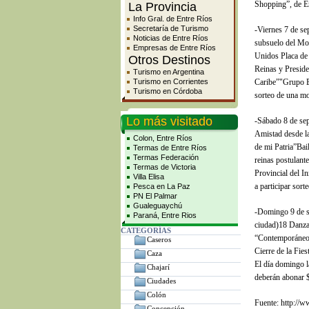
Shopping”, de En
La Provincia
Info Gral. de Entre Ríos
Secretaría de Turismo
-Viernes 7 de se
Noticias de Entre Ríos
subsuelo del Mo
Empresas de Entre Ríos
Unidos Placa de 
Otros Destinos
Reinas y Preside
Turismo en Argentina
Turismo en Corrientes
Caribe”"Grupo Ba
Turismo en Córdoba
sorteo de una mo
Lo más visitado
-Sábado 8 de se
Amistad desde l
Colon, Entre Ríos
de mi Patria”Bai
Termas de Entre Ríos
Termas Federación
reinas postulan
Termas de Victoria
Provincial del I
Villa Elisa
a participar sor
Pesca en La Paz
PN El Palmar
Gualeguaychú
-Domingo 9 de s
Paraná, Entre Rios
ciudad)18 Danza 
CATEGORÍAS
“Contemporáneo”
Caseros
Cierre de la Fies
Caza
El día domingo l
Chajarí
deberán abonar $
Ciudades
Colón
Fuente: http://w
Concepción