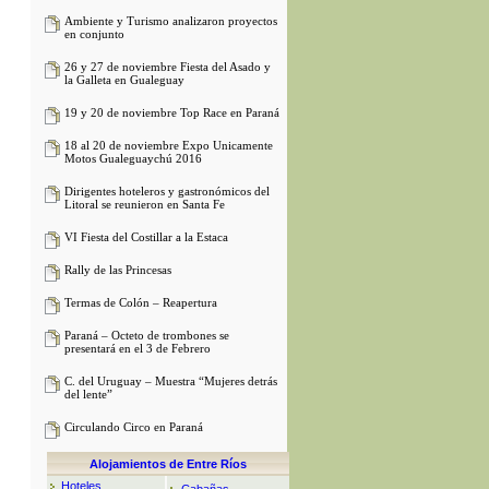
Ambiente y Turismo analizaron proyectos
en conjunto
26 y 27 de noviembre Fiesta del Asado y
la Galleta en Gualeguay
19 y 20 de noviembre Top Race en Paraná
18 al 20 de noviembre Expo Unicamente
Motos Gualeguaychú 2016
Dirigentes hoteleros y gastronómicos del
Litoral se reunieron en Santa Fe
VI Fiesta del Costillar a la Estaca
Rally de las Princesas
Termas de Colón – Reapertura
Paraná – Octeto de trombones se
presentará en el 3 de Febrero
C. del Uruguay – Muestra “Mujeres detrás
del lente”
Circulando Circo en Paraná
Alojamientos de Entre Ríos
Hoteles