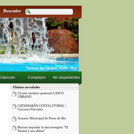
Buscador
Estancias
Complejos
Ver alojamientos
Ultimás novedades
Cicuito turístico peatonal CASCO
URBANO
CATAMARÁN COSTA LITORAL |
Cruceros Fluviales
Acuario Municipal de Peces de Río
Buscan impulsar la microrregión “El
Paraná y sus aldeas”