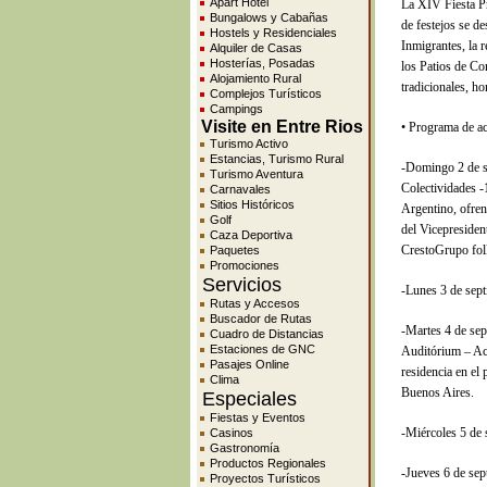
Apart Hotel
La XIV Fiesta Pr
Bungalows y Cabañas
de festejos se de
Hostels y Residenciales
Inmigrantes, la r
Alquiler de Casas
Hosterías, Posadas
los Patios de Com
Alojamiento Rural
tradicionales, ho
Complejos Turísticos
Campings
Visite en Entre Rios
• Programa de ac
Turismo Activo
Estancias, Turismo Rural
-Domingo 2 de s
Turismo Aventura
Colectividades -
Carnavales
Sitios Históricos
Argentino, ofren
Golf
del Vicepresiden
Caza Deportiva
CrestoGrupo fol
Paquetes
Promociones
Servicios
-Lunes 3 de sept
Rutas y Accesos
Buscador de Rutas
-Martes 4 de se
Cuadro de Distancias
Estaciones de GNC
Auditórium – Act
Pasajes Online
residencia en el
Clima
Buenos Aires.
Especiales
Fiestas y Eventos
-Miércoles 5 de 
Casinos
Gastronomía
Productos Regionales
-Jueves 6 de sep
Proyectos Turísticos