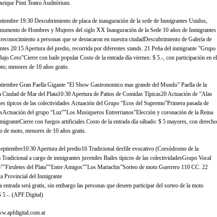
rique Pinti Teatro Auditórium.
ptiembre 19:30 Descubrimiento de placa de inauguración de la sede de Inmigrantes Unidos,
numento de Hombres y Mujeres del siglo XX Inauguración de la Sede 10 años de Inmigrantes
reconocimiento a personas que se destacaron en nuestra ciudadDescubrimiento de Galería de
ntes 20:15 Apertura del predio, recorrida por diferentes stands. 21 Peña del inmigrante ”Grupo
jo Cero”Cierre con baile popular Costo de la entrada día viernes: $ 5.-, con participación en el
to; menores de 10 años gratis.
ptiembre Gran Paella Gigante ”El Show Gastronomico mas grande del Mundo” Paella de la
a Ciudad de Mar del Plata10:30 Apertura de Patios de Comidas Típicas20 Actuación de “Alas
les típicos de las colectividades Actuación del Grupo “Ecos del Supremo”Primera pasada de
tesActuación del grupo “Luz”"Los Musiqueros Entrerrianos”Elección y coronación de la Reina
nmigranteCierre con fuegos artificiales.Costo de la entrada día sábado: $ 5 mayores, con derecho
teo de moto, menores de 10 años gratis.
eptiembre10:30 Apertura del predio16 Tradicional desfile evocativo (Corsódromo de la
Tradicional a cargo de inmigrantes juveniles Bailes típicos de las colectividadesGrupo Vocal
"Firuletes del Plata”"Entre Amigos”"Los Mariachis”Sorteo de moto Guerrero 110 CC. 22
ta Provincial del Inmigrante
a entrada será gratis, sin embargo las personas que deseen participar del sorteo de la moto
 5.-. (APF.Digital)
ww.apfdigital.com.ar