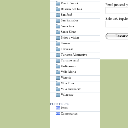
Puerto Yeruá
Email (no será p
Rosario del Tala
San José
Sitio web (opcio
San Salvador
Santa Ana
Santa Elena
Sitios a visitar
Termas
Travesías
Turismo Alternativo
Turismo rural
Urdinarrain
Valle Maria
Victoria
Villa Elisa
Villa Paranacito
Villaguay
FUENTE RSS
Posts
Comentarios