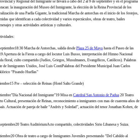
ovincial y Regional del Inmigrante se llevará a cabo del 2 al 9 de septiembre y en el programa
stacan: la inauguración del Museo del Inmigrante, la elección de la Reina Provincial de los
ealización de una Paella Gigante, la tradicional Marcha de antorchas en el inicio de los festejos,
idas que identifican a cada colectividad y varios espectáculos, obras de teatro, bailes
menajes y otras actividades artísticas y culturales.
tividades:
eptiembre18:30 Marcha de Antorchas, salida desde
Plaza 25 de Mayo
hasta el Paseo de las
19 Apertura de la Fiesta a cargo del locutor Luis Busso, interpretación del Himno Nacional
da floral, culto compartido (Judíos, Griegos, Musulmanes, Evangélicos, Católicos). Palabras
te de Inmigrantes Unidos, José Luis ContiPalabras del Presidente Municipal Juan Carlos
klórico “Pisando Huellas”
iembre15 Pre – selección de Reinas (Hotel Salto Grande)
ptiembre”Día Nacional del Inmigrante”19 Misa en
Catedral San Antonio de Padua
20 Teatro
o Cultural, presentación de Reinas, reconocimiento a inmigrantes con mas de cuarenta años de
 país. Actuación de pareja de baile “Andrés y Soledad”, actuación del tenor Jonathan Kohen, de
septiembre20 Teatro AuditóriumActo compartido, colectividades Sirio Libanesa y Suiza.
tiembre20 Obra de teatro a cargo de Inmigrantes Juveniles presentando “Del Cabildo al