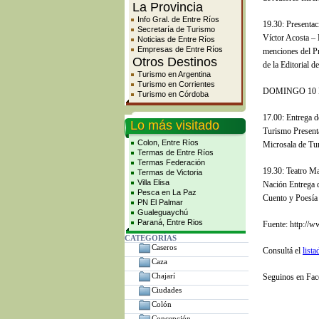
La Provincia
Info Gral. de Entre Ríos
19.30: Presentaci
Secretaría de Turismo
Víctor Acosta –
Noticias de Entre Ríos
Empresas de Entre Ríos
menciones del P
Otros Destinos
de la Editorial d
Turismo en Argentina
Turismo en Corrientes
DOMINGO 10 
Turismo en Córdoba
17.00: Entrega d
Lo más visitado
Turismo Presenta
Colon, Entre Ríos
Microsala de Tu
Termas de Entre Ríos
Termas Federación
19.30: Teatro Ma
Termas de Victoria
Villa Elisa
Nación Entrega d
Pesca en La Paz
Cuento y Poesía 
PN El Palmar
Gualeguaychú
Paraná, Entre Rios
Fuente: http://
CATEGORÍAS
Caseros
Consultá el
list
Caza
Chajarí
Seguinos en Fa
Ciudades
Colón
Concepción