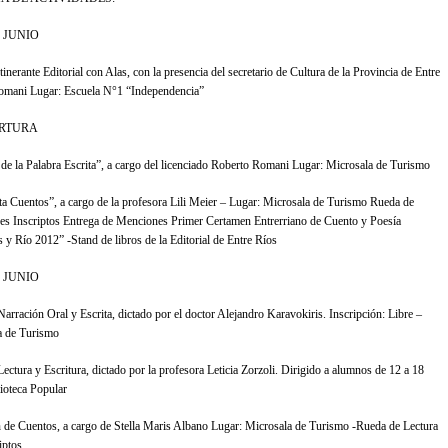
 JUNIO
inerante Editorial con Alas, con la presencia del secretario de Cultura de la Provincia de Entre
omani Lugar: Escuela N°1 “Independencia”
ERTURA
 de la Palabra Escrita”, a cargo del licenciado Roberto Romani Lugar: Microsala de Turismo
a Cuentos”, a cargo de la profesora Lili Meier – Lugar: Microsala de Turismo Rueda de
res Inscriptos Entrega de Menciones Primer Certamen Entrerriano de Cuento y Poesía
 y Río 2012” -Stand de libros de la Editorial de Entre Ríos
 JUNIO
Narración Oral y Escrita, dictado por el doctor Alejandro Karavokiris. Inscripción: Libre –
a de Turismo
Lectura y Escritura, dictado por la profesora Leticia Zorzoli. Dirigido a alumnos de 12 a 18
ioteca Popular
 de Cuentos, a cargo de Stella Maris Albano Lugar: Microsala de Turismo -Rueda de Lectura
iptos