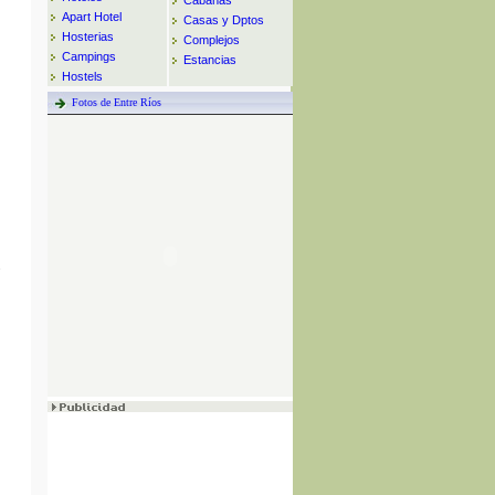
Cabañas
Apart Hotel
Casas y Dptos
Hosterias
Complejos
Campings
Estancias
Hostels
Fotos de Entre Ríos