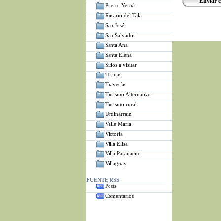
Puerto Yeruá
Rosario del Tala
San José
San Salvador
Santa Ana
Santa Elena
Sitios a visitar
Termas
Travesías
Turismo Alternativo
Turismo rural
Urdinarrain
Valle Maria
Victoria
Villa Elisa
Villa Paranacito
Villaguay
FUENTE RSS
Posts
Comentarios