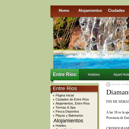
Home
Alojamientos
Ciudades
Entre Ríos:
Hoteles
Apart Hot
Escrito el dí
Entre Rios
Diamant
Página Inicial
Ciudades de Entre Ríos
FIN DE SEMA
Alojamientos, Entre Ríos
Termas & Spa
Pesca Deportiva
A las 18 es la ap
Playas y Balnearios
Provincia de Ent
Alojamientos
Hoteles
CRONOGRAMA