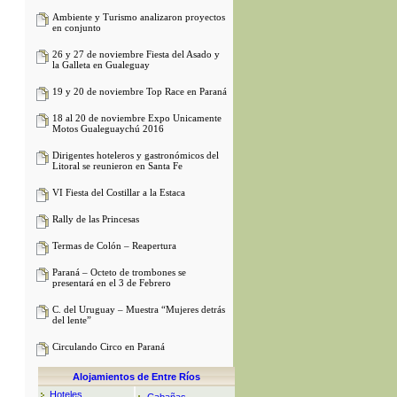
Ambiente y Turismo analizaron proyectos
en conjunto
26 y 27 de noviembre Fiesta del Asado y
la Galleta en Gualeguay
19 y 20 de noviembre Top Race en Paraná
18 al 20 de noviembre Expo Unicamente
Motos Gualeguaychú 2016
Dirigentes hoteleros y gastronómicos del
Litoral se reunieron en Santa Fe
VI Fiesta del Costillar a la Estaca
Rally de las Princesas
Termas de Colón – Reapertura
Paraná – Octeto de trombones se
presentará en el 3 de Febrero
C. del Uruguay – Muestra “Mujeres detrás
del lente”
Circulando Circo en Paraná
Alojamientos de Entre Ríos
Hoteles