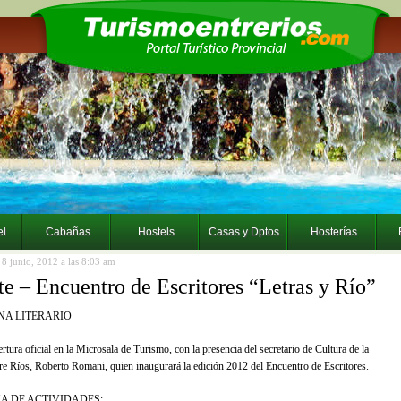
el
Cabañas
Hostels
Casas y Dptos.
Hosterías
a 8 junio, 2012 a las 8:03 am
e – Encuentro de Escritores “Letras y Río”
NA LITERARIO
ertura oficial en la Microsala de Turismo, con la presencia del secretario de Cultura de la
re Ríos, Roberto Romani, quien inaugurará la edición 2012 del Encuentro de Escritores.
 DE ACTIVIDADES: