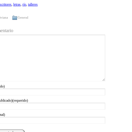
scritores
,
letras
,
río
,
talleres
iviana
General
entario
ido)
ublicado)(requerido)
nal)