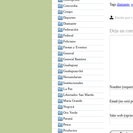
Tags:
diamante
,
e
Concordia
Crespo
Deportes
Escrito por
v
Diamante
Federación
Deja un com
Federal
Feliciano
Fiestas y Eventos
General
General Ramírez
Gualeguay
Gualeguaychú
Hernandarias
Institucionales
Nombre (requer
La Paz
Libertador San Martín
Maria Grande
Email (no será p
Nogoyá
Oro Verde
Sitio web (opcio
Paraná
Pesca
Productos