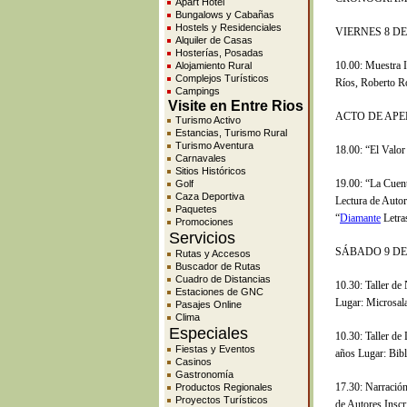
Apart Hotel
Bungalows y Cabañas
Hostels y Residenciales
VIERNES 8 DE
Alquiler de Casas
Hosterías, Posadas
10.00: Muestra It
Alojamiento Rural
Complejos Turísticos
Ríos, Roberto R
Campings
Visite en Entre Rios
ACTO DE AP
Turismo Activo
Estancias, Turismo Rural
Turismo Aventura
18.00: “El Valor
Carnavales
Sitios Históricos
19.00: “La Cuent
Golf
Caza Deportiva
Lectura de Auto
Paquetes
“
Diamante
Letras
Promociones
Servicios
SÁBADO 9 DE
Rutas y Accesos
Buscador de Rutas
Cuadro de Distancias
10.30: Taller de 
Estaciones de GNC
Lugar: Microsal
Pasajes Online
Clima
Especiales
10.30: Taller de 
Fiestas y Eventos
años Lugar: Bibl
Casinos
Gastronomía
17.30: Narración
Productos Regionales
Proyectos Turísticos
de Autores Inscr