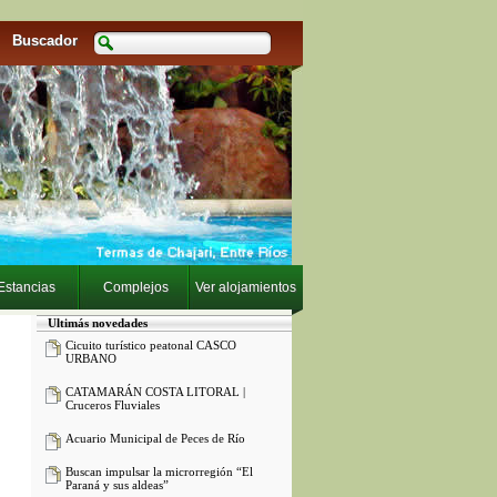
Buscador
Estancias
Complejos
Ver alojamientos
Ultimás novedades
Cicuito turístico peatonal CASCO
URBANO
CATAMARÁN COSTA LITORAL |
Cruceros Fluviales
Acuario Municipal de Peces de Río
Buscan impulsar la microrregión “El
Paraná y sus aldeas”