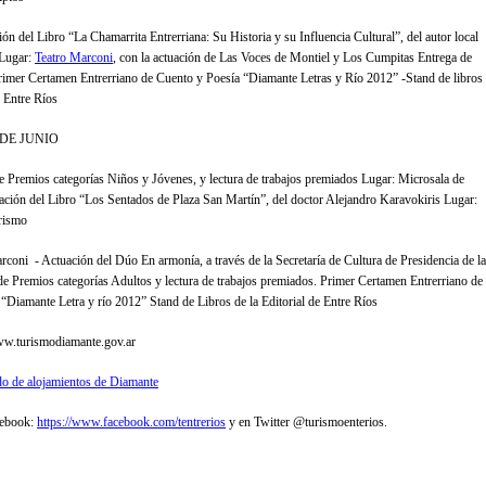
ón del Libro “La Chamarrita Entrerriana: Su Historia y su Influencia Cultural”, del autor local
 Lugar:
Teatro Marconi
, con la actuación de Las Voces de Montiel y Los Cumpitas Entrega de
rimer Certamen Entrerriano de Cuento y Poesía “Diamante Letras y Río 2012” -Stand de libros
e Entre Ríos
DE JUNIO
e Premios categorías Niños y Jóvenes, y lectura de trabajos premiados Lugar: Microsala de
ción del Libro “Los Sentados de Plaza San Martín”, del doctor Alejandro Karavokiris Lugar:
rismo
rconi - Actuación del Dúo En armonía, a través de la Secretaría de Cultura de Presidencia de la
e Premios categorías Adultos y lectura de trabajos premiados. Primer Certamen Entrerriano de
“Diamante Letra y río 2012” Stand de Libros de la Editorial de Entre Ríos
www.turismodiamante.gov.ar
ado de alojamientos de Diamante
cebook:
https://www.facebook.com/tentrerios
y en Twitter @turismoenterios.