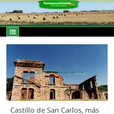
Skip
to
content
Noticias
Turismoentrerios.com
Castillo de San Carlos, más