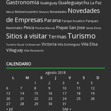
Gastronomia
Gualeguaychu
La Paz
Gualeguay
Novedades
Motoencuentro
Novedades
Macia
Museos
de Empresas
Parana
Parques
Parque Acuatico
Playas
San Jose
Pesca
Nacionales
Piedras Blancas
Santa Elena
Turismo
Sitios a visitar
Termas
Victoria
Villa Elisa
Villa Dominguez
Turismo Rural
Urdinarrain
Villaguay
Villa Paranacito
CALENDARIO
agosto 2018
L
M
X
J
V
S
D
1
2
3
4
5
6
7
8
9
10
11
12
13
14
15
16
17
18
19
20
21
22
23
24
25
26
27
28
29
30
31
« Jul
Sep »