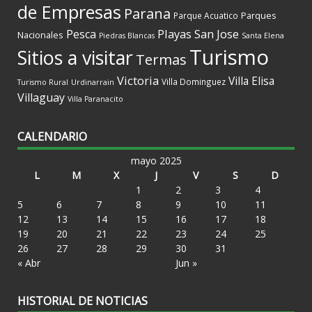
de Empresas
Parana
Parques
Parque Acuatico
Playas
San Jose
Pesca
Nacionales
Piedras Blancas
Santa Elena
Turismo
Sitios a visitar
Termas
Victoria
Villa Elisa
Villa Dominguez
Turismo Rural
Urdinarrain
Villaguay
Villa Paranacito
CALENDARIO
mayo 2025
L
M
X
J
V
S
D
1
2
3
4
5
6
7
8
9
10
11
12
13
14
15
16
17
18
19
20
21
22
23
24
25
26
27
28
29
30
31
« Abr
Jun »
HISTORIAL DE NOTICIAS