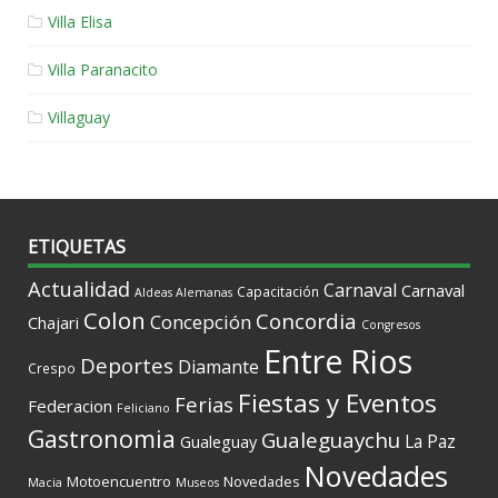
Villa Elisa
Villa Paranacito
Villaguay
ETIQUETAS
Actualidad
Carnaval
Carnaval
Capacitación
Aldeas Alemanas
Colon
Concordia
Concepción
Chajari
Congresos
Entre Rios
Deportes
Diamante
Crespo
Fiestas y Eventos
Ferias
Federacion
Feliciano
Gastronomia
Gualeguaychu
La Paz
Gualeguay
Novedades
Motoencuentro
Novedades
Macia
Museos