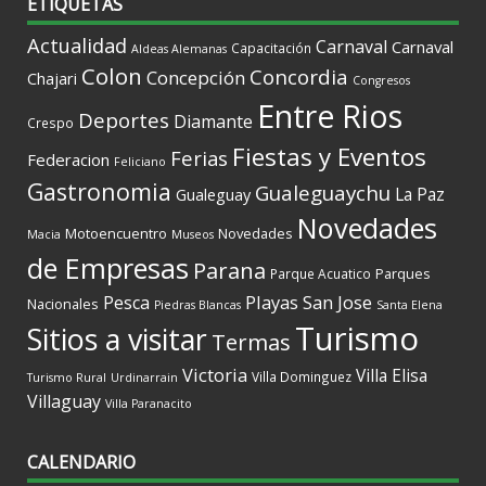
ETIQUETAS
Actualidad
Carnaval
Carnaval
Capacitación
Aldeas Alemanas
Colon
Concordia
Concepción
Chajari
Congresos
Entre Rios
Deportes
Diamante
Crespo
Fiestas y Eventos
Ferias
Federacion
Feliciano
Gastronomia
Gualeguaychu
La Paz
Gualeguay
Novedades
Motoencuentro
Novedades
Macia
Museos
de Empresas
Parana
Parques
Parque Acuatico
Playas
San Jose
Pesca
Nacionales
Piedras Blancas
Santa Elena
Turismo
Sitios a visitar
Termas
Victoria
Villa Elisa
Villa Dominguez
Turismo Rural
Urdinarrain
Villaguay
Villa Paranacito
CALENDARIO