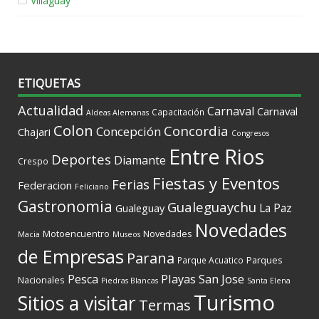
Villaguay
ETIQUETAS
Actualidad
Carnaval
Carnaval
Capacitación
Aldeas Alemanas
Colon
Concordia
Concepción
Chajari
Congresos
Entre Rios
Deportes
Diamante
Crespo
Fiestas y Eventos
Ferias
Federacion
Feliciano
Gastronomia
Gualeguaychu
La Paz
Gualeguay
Novedades
Motoencuentro
Novedades
Macia
Museos
de Empresas
Parana
Parques
Parque Acuatico
Playas
San Jose
Pesca
Nacionales
Piedras Blancas
Santa Elena
Turismo
Sitios a visitar
Termas