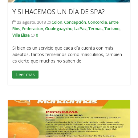
Y SI HACEMOS UN DÍA DE SPA?
23 agosto, 2018
Colon
,
Concepción
,
Concordia
,
Entre
Rios
,
Federacion
,
Gualeguaychu
,
La Paz
,
Termas
,
Turismo
,
Villa Elisa
0
Si bien es un servicio que cada día cuenta con más
adeptos, tantos femeninos como masculinos, también
es cierto que muchos no saben de
Leer más