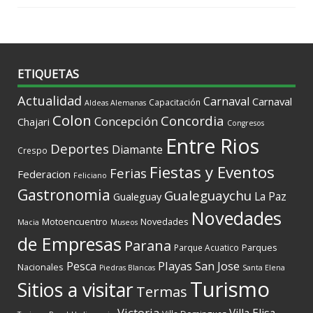
ETIQUETAS
Actualidad
Carnaval
Carnaval
Capacitación
Aldeas Alemanas
Colon
Concordia
Concepción
Chajari
Congresos
Entre Rios
Deportes
Diamante
Crespo
Fiestas y Eventos
Ferias
Federacion
Feliciano
Gastronomia
Gualeguaychu
La Paz
Gualeguay
Novedades
Motoencuentro
Novedades
Macia
Museos
de Empresas
Parana
Parques
Parque Acuatico
Playas
San Jose
Pesca
Nacionales
Piedras Blancas
Santa Elena
Turismo
Sitios a visitar
Termas
Victoria
Villa Elisa