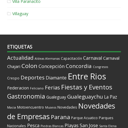
Villa Paranacito
Villaguay
ETIQUETAS
Actualidad
Carnaval
Carnaval
Capacitación
Aldeas Alemanas
Colon
Concordia
Concepción
Chajari
Congresos
Entre Rios
Deportes
Diamante
Crespo
Fiestas y Eventos
Ferias
Federacion
Feliciano
Gastronomia
Gualeguaychu
La Paz
Gualeguay
Novedades
Motoencuentro
Novedades
Macia
Museos
de Empresas
Parana
Parques
Parque Acuatico
Playas
San Jose
Pesca
Nacionales
Piedras Blancas
Santa Elena