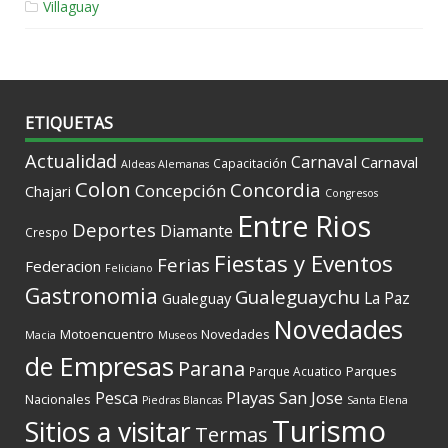
Villaguay
ETIQUETAS
Actualidad
Carnaval
Carnaval
Capacitación
Aldeas Alemanas
Colon
Concordia
Concepción
Chajari
Congresos
Entre Rios
Deportes
Diamante
Crespo
Fiestas y Eventos
Ferias
Federacion
Feliciano
Gastronomia
Gualeguaychu
La Paz
Gualeguay
Novedades
Motoencuentro
Novedades
Macia
Museos
de Empresas
Parana
Parques
Parque Acuatico
Playas
San Jose
Pesca
Nacionales
Piedras Blancas
Santa Elena
Turismo
Sitios a visitar
Termas