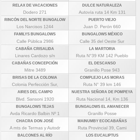
RELAX DE VACACIONES
DULCE NATURALEZA
Dodero 271
Autovía ruta 14 Km 131
RINCÓN DEL NORTE BUNGALOW
PUERTO VIEJO
Los Narcisos 1244
Juan D. Perón 660
FAMILYS BUNGALOWS
BUNGALOWS MÉXICO
Calle Pública 2986
Calle 35 del Oeste Sur
CABAÑA CRISALIDA
LA MARTORIA
Linares Cardozo s/n
Ruta N°39 KM 142 Pueblo
CABAÑAS CONCEPCIÓN
EL DESCANSO
Mitre 3489
Granillo Pose 943
BRISAS DE LA COLONIA
COMPLEJO LAS MORAS
Colonia Perfección Sur,
Ruta N° 39 km 146
AIRES DEL CAMPO
NUESTRA SEÑORA DE POMPEYA
Blvd. Sansoni 1920
Ruta Nacional 14, Km 136
BUNGALOWS TEJAS
BUNGALOWS EL AMANECER
Avda Ricardo Balbin Nº 1
Granillo Posse
CHACRA DON JOSÉ
MAINUMBY ECOCABAÑAS
A mts de Termas y Autodr
Ruta Provincial 39, Cami
BALCONES AL RÍO
LOS EUCALIPTUS