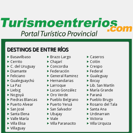
DESTINOS DE ENTRE RÍOS
Basavilbaso
Brazo Largo
Caseros
Cerrito
Chajarí
Colón
C. del Uruguay
Concordia
Crespo
Diamante
Federación
Federal
Feliciano
General Ramirez
Gualeguay
Gualeguaychú
Hernandarias
Ibicuy
La Paz
Larroque
Lib. San Martín
Liebig
Lucas González
María Grande
Nogoyá
Oro Verde
Paraná
Piedras Blancas
Pueblo Belgrano
Pueblo Brugo
Puerto Alvear
Puerto Yeruá
Rosario del Tala
San José
San Salvador
Santa Ana
Santa Elena
Ubajay
Urdinarrain
Valle María
Viale
Victoria
Villa Elisa
Villa Paranacito
Villa Urquiza
Villaguay