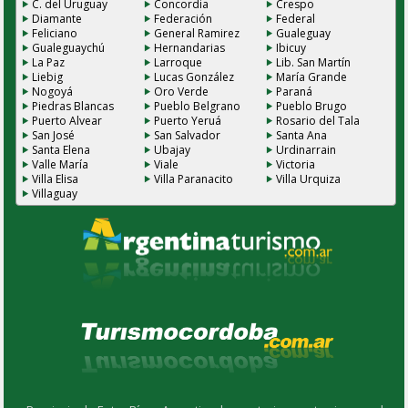
C. del Uruguay
Concordia
Crespo
Diamante
Federación
Federal
Feliciano
General Ramirez
Gualeguay
Gualeguaychú
Hernandarias
Ibicuy
La Paz
Larroque
Lib. San Martín
Liebig
Lucas González
María Grande
Nogoyá
Oro Verde
Paraná
Piedras Blancas
Pueblo Belgrano
Pueblo Brugo
Puerto Alvear
Puerto Yeruá
Rosario del Tala
San José
San Salvador
Santa Ana
Santa Elena
Ubajay
Urdinarrain
Valle María
Viale
Victoria
Villa Elisa
Villa Paranacito
Villa Urquiza
Villaguay