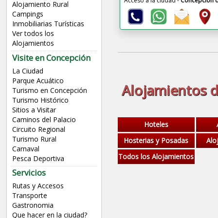
Acceso a la ciudad -
Concepción d
Alojamiento Rural
Campings
Inmobiliarias Turísticas
Ver todos los
Alojamientos
Visite en Concepción
La Ciudad
Parque Acuático
Alojamientos d
Turismo en Concepción
Turismo Histórico
Sitios a Visitar
Caminos del Palacio
Hoteles
Circuito Regional
Turismo Rural
Hosterias y Posadas
Alo
Carnaval
Todos los Alojamientos
Pesca Deportiva
Servicios
Rutas y Accesos
Transporte
Gastronomia
Que hacer en la ciudad?