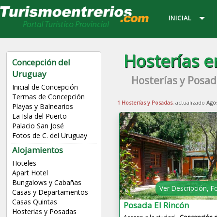
INICIAL
Hosterías 
Concepción del
Uruguay
Hosterías y Posad
Inicial de Concepción
Termas de Concepción
1 Hosterías y Posadas
, actualizado
Ago
Playas y Balnearios
La Isla del Puerto
Palacio San José
Fotos de C. del Uruguay
Alojamientos
Hoteles
Apart Hotel
Bungalows y Cabañas
Ver Descripción, F
Casas y Departamentos
Casas Quintas
Posada El Rincón
Hosterias y Posadas