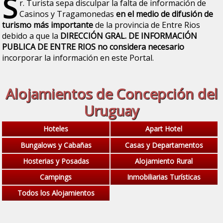
S
r. Turista sepa disculpar la falta de información de
Casinos y Tragamonedas
en el medio de difusión de
turismo más importante
de la provincia de Entre Rios
debido a que la
DIRECCIÓN GRAL. DE INFORMACIÓN
PUBLICA DE ENTRE RIOS no considera necesario
incorporar la información en este Portal.
Alojamientos de Concepción del
Uruguay
Hoteles
Apart Hotel
Bungalows y Cabañas
Casas y Departamentos
Hosterias y Posadas
Alojamiento Rural
Campings
Inmobiliarias Turísticas
Todos los Alojamientos