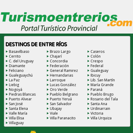
DESTINOS DE ENTRE RÍOS
Basavilbaso
Brazo Largo
Caseros
Cerrito
Chajarí
Colón
C. del Uruguay
Concordia
Crespo
Diamante
Federación
Federal
Feliciano
General Ramirez
Gualeguay
Gualeguaychú
Hernandarias
Ibicuy
La Paz
Larroque
Lib. San Martín
Liebig
Lucas González
María Grande
Nogoyá
Oro Verde
Paraná
Piedras Blancas
Pueblo Belgrano
Pueblo Brugo
Puerto Alvear
Puerto Yeruá
Rosario del Tala
San José
San Salvador
Santa Ana
Santa Elena
Ubajay
Urdinarrain
Valle María
Viale
Victoria
Villa Elisa
Villa Paranacito
Villa Urquiza
Villaguay