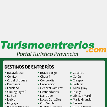
DESTINOS DE ENTRE RÍOS
Basavilbaso
Brazo Largo
Caseros
Cerrito
Chajarí
Colón
C. del Uruguay
Concordia
Crespo
Diamante
Federación
Federal
Feliciano
General Ramirez
Gualeguay
Gualeguaychú
Hernandarias
Ibicuy
La Paz
Larroque
Lib. San Martín
Liebig
Lucas González
María Grande
Nogoyá
Oro Verde
Paraná