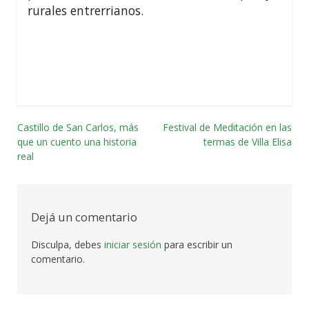
rurales entrerrianos.
Castillo de San Carlos, más
Festival de Meditación en las
Navegación
que un cuento una historia
termas de Villa Elisa
real
por
las
entradas
Dejá un comentario
Disculpa, debes
iniciar sesión
para escribir un
comentario.