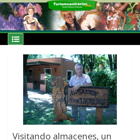
Skip
to
content
Noticias
Turismoentrerios.com
Visitando almacenes, un