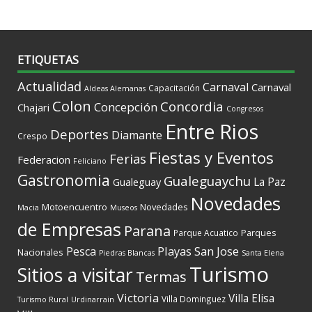
ETIQUETAS
Actualidad
Carnaval
Carnaval
Capacitación
Aldeas Alemanas
Colon
Concordia
Concepción
Chajari
Congresos
Entre Rios
Deportes
Diamante
Crespo
Fiestas y Eventos
Ferias
Federacion
Feliciano
Gastronomia
Gualeguaychu
La Paz
Gualeguay
Novedades
Motoencuentro
Novedades
Macia
Museos
de Empresas
Parana
Parques
Parque Acuatico
Playas
San Jose
Pesca
Nacionales
Piedras Blancas
Santa Elena
Turismo
Sitios a visitar
Termas
Victoria
Villa Elisa
Villa Dominguez
Turismo Rural
Urdinarrain