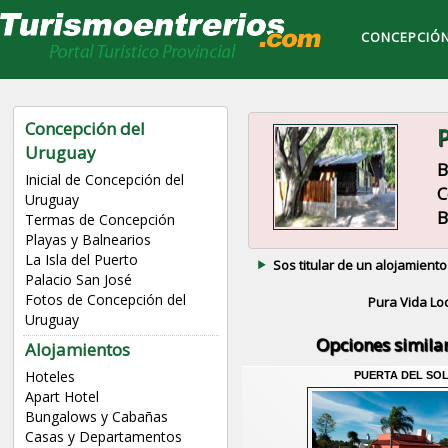
CONCEPCIÓN
Concepción del
P
Uruguay
B
Inicial de Concepción del
C
Uruguay
B
Termas de Concepción
Playas y Balnearios
La Isla del Puerto
Sos titular de un alojamiento
Palacio San José
Fotos de Concepción del
Pura Vida Lo
Uruguay
Opciones simila
Alojamientos
Hoteles
PUERTA DEL SO
Apart Hotel
Bungalows y Cabañas
Casas y Departamentos