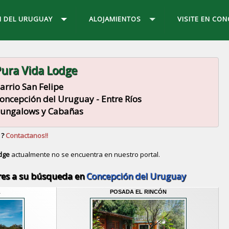
 DEL URUGUAY
ALOJAMIENTOS
VISITE EN CO
ura Vida Lodge
arrio San Felipe
oncepción del Uruguay - Entre Ríos
ungalows y Cabañas
 ?
Contactanos!!
dge
actualmente no se encuentra en nuestro portal.
Descubrir alternativas de
Bungalows y Cabañas
en la
res a su búsqueda en
Concepción del Uruguay
L
POSADA EL RINCÓN