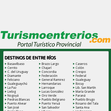
DESTINOS DE ENTRE RÍOS
Basavilbaso
Brazo Largo
Caseros
Cerrito
Chajarí
Colón
C. del Uruguay
Concordia
Crespo
Diamante
Federación
Federal
Feliciano
General Ramirez
Gualeguay
Gualeguaychú
Hernandarias
Ibicuy
La Paz
Larroque
Lib. San Martín
Liebig
Lucas González
María Grande
Nogoyá
Oro Verde
Paraná
Piedras Blancas
Pueblo Belgrano
Pueblo Brugo
Puerto Alvear
Puerto Yeruá
Rosario del Tala
San José
San Salvador
Santa Ana