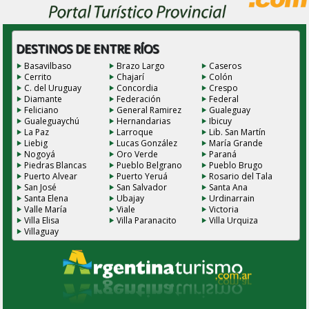
DESTINOS DE ENTRE RÍOS
Basavilbaso
Brazo Largo
Caseros
Cerrito
Chajarí
Colón
C. del Uruguay
Concordia
Crespo
Diamante
Federación
Federal
Feliciano
General Ramirez
Gualeguay
Gualeguaychú
Hernandarias
Ibicuy
La Paz
Larroque
Lib. San Martín
Liebig
Lucas González
María Grande
Nogoyá
Oro Verde
Paraná
Piedras Blancas
Pueblo Belgrano
Pueblo Brugo
Puerto Alvear
Puerto Yeruá
Rosario del Tala
San José
San Salvador
Santa Ana
Santa Elena
Ubajay
Urdinarrain
Valle María
Viale
Victoria
Villa Elisa
Villa Paranacito
Villa Urquiza
Villaguay