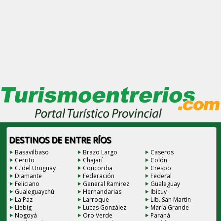
DESTINOS DE ENTRE RÍOS
Basavilbaso
Brazo Largo
Caseros
Cerrito
Chajarí
Colón
C. del Uruguay
Concordia
Crespo
Diamante
Federación
Federal
Feliciano
General Ramirez
Gualeguay
Gualeguaychú
Hernandarias
Ibicuy
La Paz
Larroque
Lib. San Martín
Liebig
Lucas González
María Grande
Nogoyá
Oro Verde
Paraná