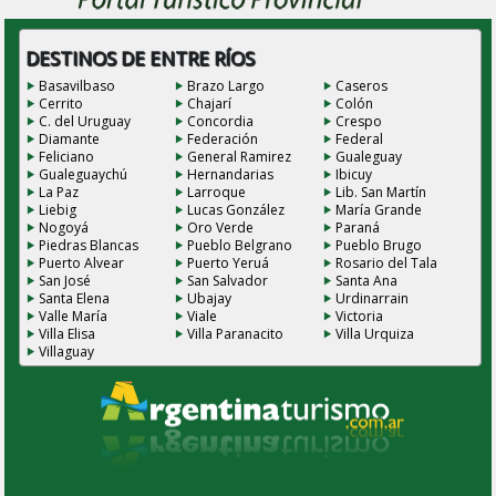
DESTINOS DE ENTRE RÍOS
Basavilbaso
Brazo Largo
Caseros
Cerrito
Chajarí
Colón
C. del Uruguay
Concordia
Crespo
Diamante
Federación
Federal
Feliciano
General Ramirez
Gualeguay
Gualeguaychú
Hernandarias
Ibicuy
La Paz
Larroque
Lib. San Martín
Liebig
Lucas González
María Grande
Nogoyá
Oro Verde
Paraná
Piedras Blancas
Pueblo Belgrano
Pueblo Brugo
Puerto Alvear
Puerto Yeruá
Rosario del Tala
San José
San Salvador
Santa Ana
Santa Elena
Ubajay
Urdinarrain
Valle María
Viale
Victoria
Villa Elisa
Villa Paranacito
Villa Urquiza
Villaguay