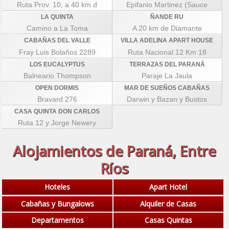
Ruta Prov. 10, a 40 km d
Epifanio Martinez (Sauce
LA QUINTA
ÑANDE RU
Camino a La Toma
A 20 km de Diamante
CABAÑAS DEL VALLE
VILLA ADELINA APART HOUSE
Fray Luis Bolaños 2289
Ruta Nacional 12 Km 18
LOS EUCALYPTUS
TERRAZAS DEL PARANÁ
Balneario Thompson
Paraje La Jaula
OPEN DORMIS
MAR DE SUEÑOS CABAÑAS
Bravard 276
Darwin y Bazan y Bustos
CASA QUINTA DON CARLOS
Ruta 12 y Jorge Newery
Alojamientos de Paraná, Entre
Ríos
Hoteles
Apart Hotel
Cabañas y Bungalows
Alquiler de Casas
Departamentos
Casas Quintas