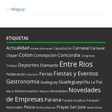
Villaguay
ETIQUETAS
Actualidad
Carnaval
Carnaval
Capacitación
Aldeas Alemanas
Colon
Concordia
Concepción
Chajari
Congresos
Entre Rios
Deportes
Diamante
Crespo
Fiestas y Eventos
Ferias
Federacion
Feliciano
Gastronomia
Gualeguaychu
La Paz
Gualeguay
Novedades
Motoencuentro
Novedades
Macia
Museos
de Empresas
Parana
Parques
Parque Acuatico
Playas
San Jose
Pesca
Nacionales
Piedras Blancas
Santa Elena