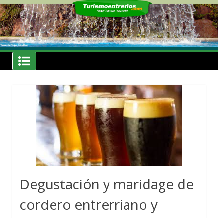
Skip
to
content
Noticias
Turismoentrerios.com
Degustación y maridage de
cordero entrerriano y