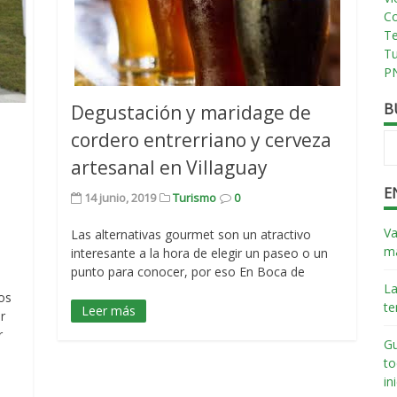
Co
T
T
PN
B
Degustación y maridage de
cordero entrerriano y cerveza
artesanal en Villaguay
E
14 junio, 2019
Turismo
0
Va
Las alternativas gourmet son un atractivo
má
interesante a la hora de elegir un paseo o un
punto para conocer, por eso En Boca de
La
os
te
Leer más
r
r
Gu
to
in