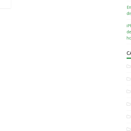
En
di
iP
de
ho
C