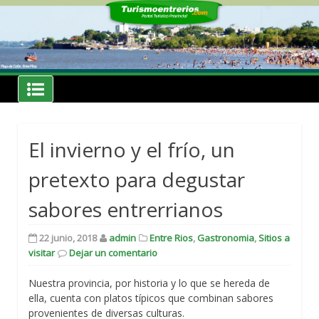
Skip
to
content
Noticias
Turismoentrerios.com
El invierno y el frío, un
pretexto para degustar
sabores entrerrianos
22 junio, 2018
admin
Entre Rios
,
Gastronomia
,
Sitios a
visitar
Dejar un comentario
Nuestra provincia, por historia y lo que se hereda de
ella, cuenta con platos típicos que combinan sabores
provenientes de diversas culturas.