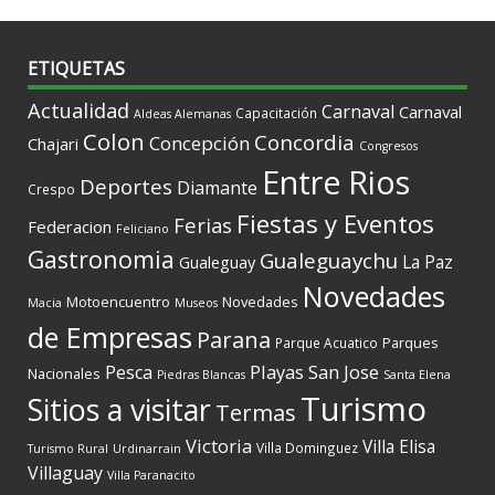
ETIQUETAS
Actualidad
Carnaval
Carnaval
Capacitación
Aldeas Alemanas
Colon
Concordia
Concepción
Chajari
Congresos
Entre Rios
Deportes
Diamante
Crespo
Fiestas y Eventos
Ferias
Federacion
Feliciano
Gastronomia
Gualeguaychu
La Paz
Gualeguay
Novedades
Motoencuentro
Novedades
Macia
Museos
de Empresas
Parana
Parques
Parque Acuatico
Playas
San Jose
Pesca
Nacionales
Piedras Blancas
Santa Elena
Turismo
Sitios a visitar
Termas
Victoria
Villa Elisa
Villa Dominguez
Turismo Rural
Urdinarrain
Villaguay
Villa Paranacito