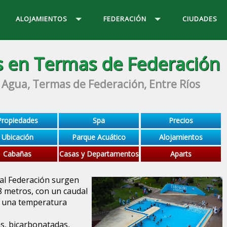
ALOJAMIENTOS
FEDERACIÓN
CIUDADES
 en Termas de Federación
 Agua, Termas de Federación, Entre Ríos
Propiedades
Spa
Precios
Ubicación
Parque Acuático
Alojamientos
Cabañas
Casas y Departamentos
Aparts
al Federación surgen
 metros, con un caudal
 y una temperatura
as, bicarbonatadas,