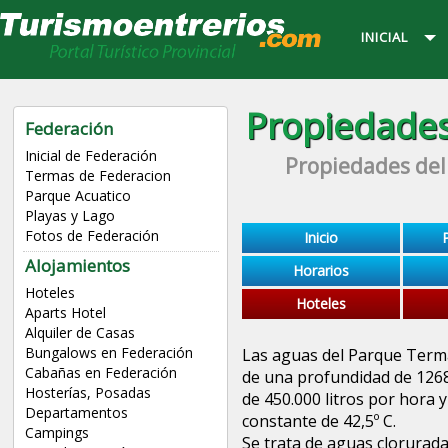
INICIAL
Propiedades
Federación
Inicial de Federación
Propiedades del
Termas de Federacion
Parque Acuatico
Playas y Lago
Fotos de Federación
Inicio
Alojamientos
Horarios
Hoteles
Hoteles
Aparts Hotel
Alquiler de Casas
Bungalows en Federación
Las aguas del Parque Term
Cabañas en Federación
de una profundidad de 1268
Hosterías, Posadas
de 450.000 litros por hora
Departamentos
constante de 42,5º C.
Campings
Se trata de aguas clorurad