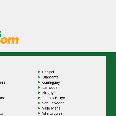
Chajarí
Diamante
rez
Gualeguay
Larroque
e
Nogoyá
ano
Pueblo Brugo
San Salvador
Valle María
to
Villa Urquiza