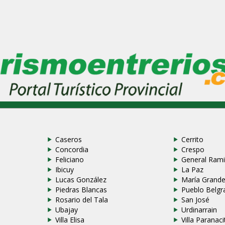
Caseros
Cerrito
Concordia
Crespo
Feliciano
General Rami
Ibicuy
La Paz
Lucas González
María Grand
Piedras Blancas
Pueblo Belgr
Rosario del Tala
San José
Ubajay
Urdinarrain
Villa Elisa
Villa Paranaci