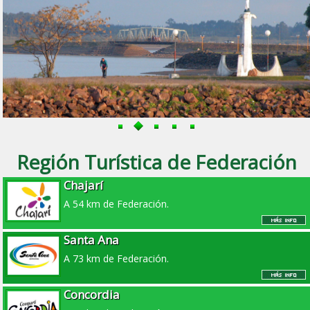
Región Turística de Federación
Chajarí
A 54 km de Federación.
Santa Ana
A 73 km de Federación.
Concordia