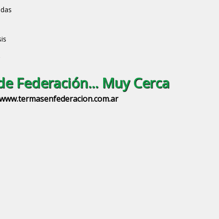
adas
is
e Federación... Muy Cerca
www.termasenfederacion.com.ar