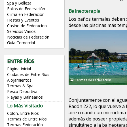
Spa y Belleza
Fotos de Federación
Balneoterapia
Clima en Federación
Los baños termales deben 
Fiestas y Eventos
desde las piscinas más templ
Casino de Federacion
Servicios Varios
Noticias de Federación
Guía Comercial
ENTRE RÍOS
Página Inicial
Ciudades de Entre Ríos
Alojamientos
Termas de Federación
Termas & Spa
Pesca Deportiva
Playas y Balnearios
Conjuntamente con el agua t
Lo Más Visitado
Radón 222, lo que vuelve a 
aire creando un microclima
Colon, Entre Ríos
además de poseer propiedad
Termas de Entre Ríos
Termas Federación
simultáneo a la balneoterap