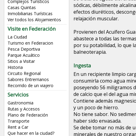
Complejos Turísticos
sódicas, débilmente alcalina
Casas Quintas
efectos diuréticos, descong
Inmobiliarias Turísticas
relajación muscular.
Ver todos los Alojamientos
Visite en Federación
Provienen del Acuífero Gua
La Ciudad
abastece a todas las termas
Turismo en Federacion
por su potabilidad, lo que l
Pesca Deportiva
balneoterapia.
Parque Acuático
Sitios a Visitar
Ingesta
Historia
Circuito Regional
En un recipiente limpio carg
Sabores Entrerrianos
consumirla como agua miner
Recorrido de un viajero
poseyendo 56 miligramos de c
de calcio que el del agua mi
Servicios
Contiene además magnesio, 
Gastronomia
y un poco de hierro.
Rutas y Accesos
No tiene sabor. No sedime
Plano de Federación
haber sido envasada.
Transporte
Rent a Car
Se debe tomar no más de un l
Que hacer en la ciudad?
minerales de nuestro orga