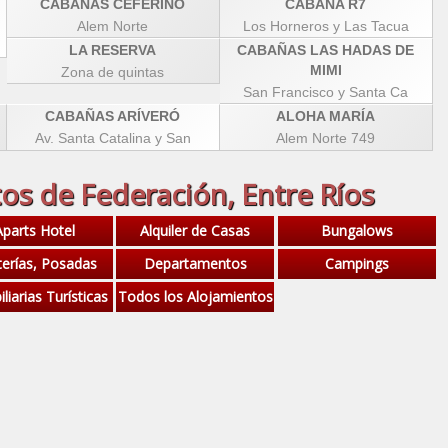
CABAÑAS CEFERINO
CABAÑA R7
Alem Norte
Los Horneros y Las Tacua
LA RESERVA
CABAÑAS LAS HADAS DE
MIMI
Zona de quintas
San Francisco y Santa Ca
CABAÑAS ARÍVERÓ
ALOHA MARÍA
Av. Santa Catalina y San
Alem Norte 749
os de Federación, Entre Ríos
Aparts Hotel
Alquiler de Casas
Bungalows
erías, Posadas
Departamentos
Campings
liarias Turísticas
Todos los Alojamientos