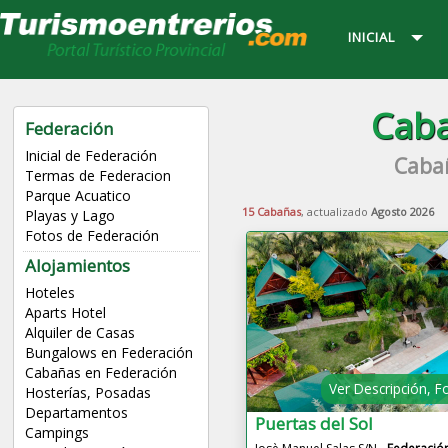
INICIAL
Caba
Federación
Inicial de Federación
Cabañ
Termas de Federacion
Parque Acuatico
15 Cabañas
, actualizado
Agosto 2026
Playas y Lago
Fotos de Federación
Alojamientos
Hoteles
Aparts Hotel
Alquiler de Casas
Bungalows en Federación
Cabañas en Federación
Ver Descripción, F
Hosterías, Posadas
Departamentos
Puertas del Sol
Campings