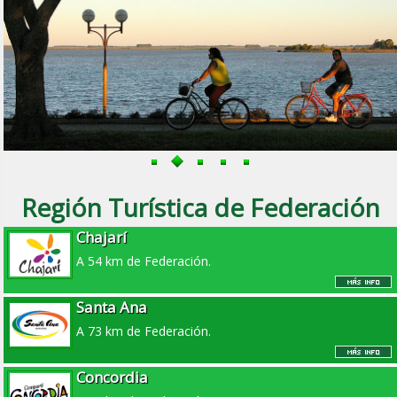
Región Turística de Federación
Chajarí
A 54 km de Federación.
Santa Ana
A 73 km de Federación.
Concordia