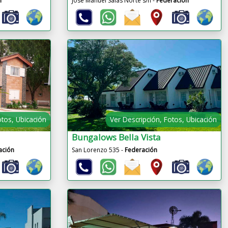
n
José Manuel Salas Norte s/n -
Federación
otos, Ubicación
Ver Descripción, Fotos, Ubicación
Bungalows Bella Vista
ación
San Lorenzo 535 -
Federación