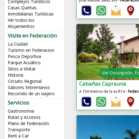
Josè Manuel Salas S/N -
Federació
Complejos Turísticos
Casas Quintas
Inmobiliarias Turísticas
Ver todos los
Alojamientos
Visite en Federación
La Ciudad
Turismo en Federacion
Pesca Deportiva
Parque Acuático
Sitios a Visitar
Ver Descripción, F
Historia
Circuito Regional
Cabañas Caprauna
Sabores Entrerrianos
A 150 metros de la ex R14 -
Feder
Recorrido de un viajero
Servicios
Gastronomia
Rutas y Accesos
Plano de Federación
Transporte
Rent a Car