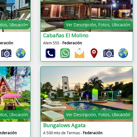
otos, Ubicación
Ver Descripción, Fotos, Ubicación
Cabañas El Molino
eración
Alem 555 -
Federación
otos, Ubicación
Ver Descripción, Fotos, Ubicación
Bungalows Agata
ederación
A 500 mts de Termas -
Federación