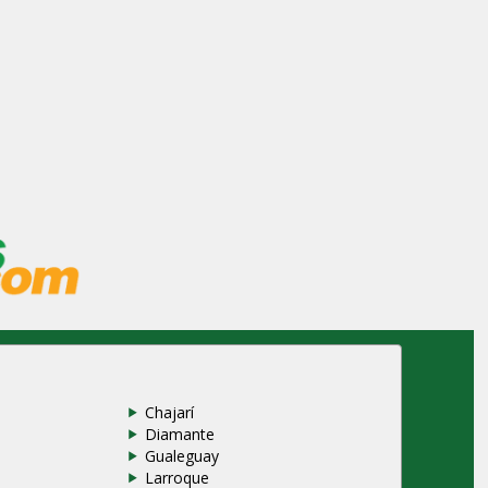
Chajarí
Diamante
z
Gualeguay
Larroque