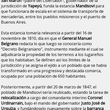
San Martín
–padre del Libertador-, gobernador de la
jurisdicción de
Yapeyú
, funda la estancia
Mandisoví
para
que funcionara de escala en el sistema de transporte de
mercaderías, entre los pueblos misioneros y el puerto de
Buenos Aires.
Esta estancia tomaría relevancia a partir del 16 de
noviembre de 1810, día en que el
General Manuel
Belgrano
redacta lo que luego se conocería como
“Decreto Belgraniano”, instrumento mediante el cual se
adjudicaría la propiedad de los terrenos a los lugareños
que los habitaban. Se definen así los límites de la
jurisdicción y se asigna el ejido a un poblado que se había
transformado en una progresiva y destacada comarca,
ocupada por una población de 650 habitantes.
Posteriormente, a partir del 20 de marzo de 1847, el
poblado de Mandisoví sería reubicado, estando la tarea de
relocalización
a cargo del comandante interino
Coronel
Urdinarrain,
bajo el mando del gobernador
Justo José de
Urquiza
, y fundándoselo nuevamente sobre la
barranca