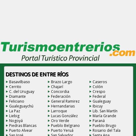
DESTINOS DE ENTRE RÍOS
Basavilbaso
Brazo Largo
Caseros
Cerrito
Chajarí
Colón
C. del Uruguay
Concordia
Crespo
Diamante
Federación
Federal
Feliciano
General Ramirez
Gualeguay
Gualeguaychú
Hernandarias
Ibicuy
La Paz
Larroque
Lib. San Martín
Liebig
Lucas González
María Grande
Nogoyá
Oro Verde
Paraná
Piedras Blancas
Pueblo Belgrano
Pueblo Brugo
Puerto Alvear
Puerto Yeruá
Rosario del Tala
San José
San Salvador
Santa Ana