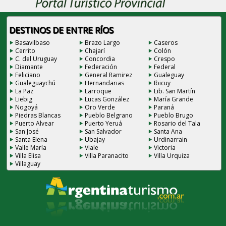
DESTINOS DE ENTRE RÍOS
Basavilbaso
Brazo Largo
Caseros
Cerrito
Chajarí
Colón
C. del Uruguay
Concordia
Crespo
Diamante
Federación
Federal
Feliciano
General Ramirez
Gualeguay
Gualeguaychú
Hernandarias
Ibicuy
La Paz
Larroque
Lib. San Martín
Liebig
Lucas González
María Grande
Nogoyá
Oro Verde
Paraná
Piedras Blancas
Pueblo Belgrano
Pueblo Brugo
Puerto Alvear
Puerto Yeruá
Rosario del Tala
San José
San Salvador
Santa Ana
Santa Elena
Ubajay
Urdinarrain
Valle María
Viale
Victoria
Villa Elisa
Villa Paranacito
Villa Urquiza
Villaguay