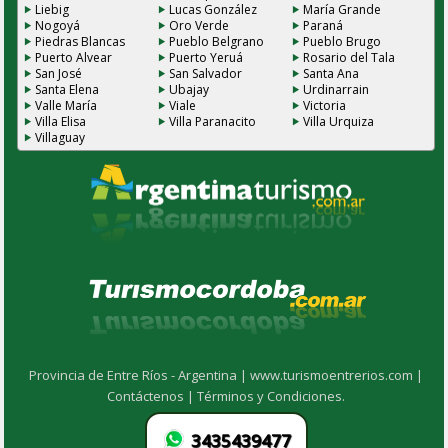
Liebig
Lucas González
María Grande
Nogoyá
Oro Verde
Paraná
Piedras Blancas
Pueblo Belgrano
Pueblo Brugo
Puerto Alvear
Puerto Yeruá
Rosario del Tala
San José
San Salvador
Santa Ana
Santa Elena
Ubajay
Urdinarrain
Valle María
Viale
Victoria
Villa Elisa
Villa Paranacito
Villa Urquiza
Villaguay
Provincia de Entre Ríos - Argentina |
www.turismoentrerios.com |
Contáctenos |
Términos y Condiciones.
3435439477