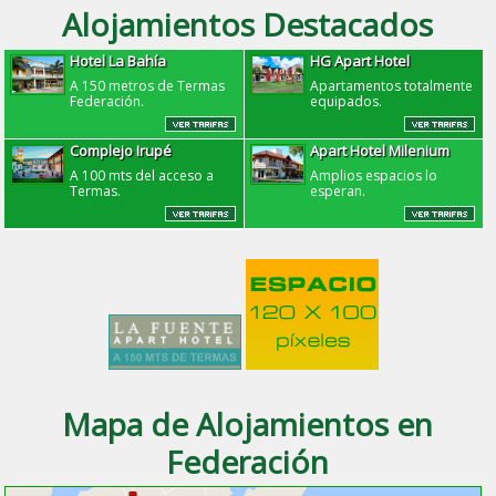
Alojamientos Destacados
Hotel La Bahía
HG Apart Hotel
A 150 metros de Termas
Apartamentos totalmente
Federación.
equipados.
Complejo Irupé
Apart Hotel Milenium
A 100 mts del acceso a
Amplios espacios lo
Termas.
esperan.
Mapa de Alojamientos en
Federación