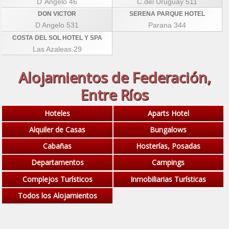
D´Angelo 46
C.del Uruguay 511
DON VICTOR
SERENA PARQUE HOTEL
D Angelo 531
Parana 344
COSTA DEL SOL HOTEL Y SPA
Las Azaleas 29
Alojamientos de Federación,
Entre Ríos
Hoteles
Aparts Hotel
Alquiler de Casas
Bungalows
Cabañas
Hosterías, Posadas
Departamentos
Campings
Complejos Turísticos
Inmobiliarias Turísticas
Todos los Alojamientos