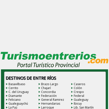
DESTINOS DE ENTRE RÍOS
Basavilbaso
Brazo Largo
Caseros
Cerrito
Chajarí
Colón
C. del Uruguay
Concordia
Crespo
Diamante
Federación
Federal
Feliciano
General Ramirez
Gualeguay
Gualeguaychú
Hernandarias
Ibicuy
La Paz
Larroque
Lib. San Martín