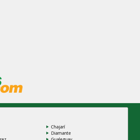
Chajarí
Diamante
rez
Gualeguay