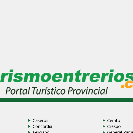
Caseros
Cerrito
Concordia
Crespo
Feliciano
General Rami