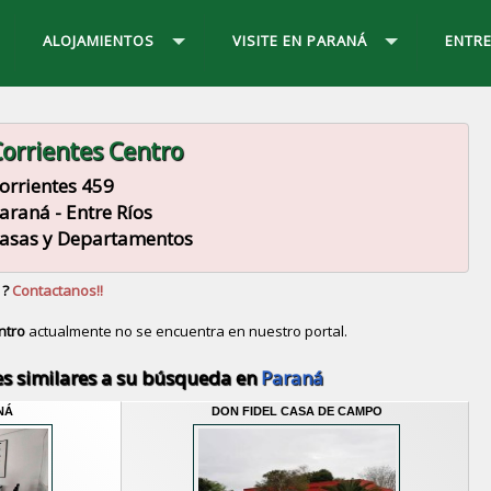
ALOJAMIENTOS
VISITE EN PARANÁ
ENTRE
orrientes Centro
orrientes 459
araná - Entre Ríos
asas y Departamentos
 ?
Contactanos!!
ntro
actualmente no se encuentra en nuestro portal.
Descubrir alternativas de
Casas y Departamentos
en l
s similares a su búsqueda en
Paraná
NÁ
DON FIDEL CASA DE CAMPO