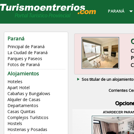
PARANÁ
Paraná
C
Principal de Paraná
C
La Ciudad de Paraná
P
Parques y Paseos
C
Fotos de Paraná
Alojamientos
Sos titular de un alojamiento
Hoteles
Apart Hotel
Corrientes Ce
Cabañas y Bungalows
Alquiler de Casas
Opcione
Departamentos
Casas Quintas
ATARDECER PARA
Complejos Turísticos
Hostels
Hosterias y Posadas