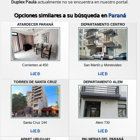
Duplex Paula
actualmente no se encuentra en nuestro portal.
Descubrir alternativas de
Casas y D
Opciones similares a su búsqueda en
Paraná
ATARDECER PARANÁ
DEPARTAMENTO CENTRO
Corrientes al 450
San Martín y Montevideo
TORRES DE SANTA CRUZ
DEPARTAMENTO ALEM
Santa Cruz 144
Alem 730
APART URUGUAY
PALMERAS DEL PARANÁ