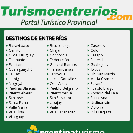
DESTINOS DE ENTRE RÍOS
Basavilbaso
Brazo Largo
Caseros
Cerrito
Chajarí
Colón
C. del Uruguay
Concordia
Crespo
Diamante
Federación
Federal
Feliciano
General Ramirez
Gualeguay
Gualeguaychú
Hernandarias
Ibicuy
La Paz
Larroque
Lib. San Martín
Liebig
Lucas González
María Grande
Nogoyá
Oro Verde
Paraná
Piedras Blancas
Pueblo Belgrano
Pueblo Brugo
Puerto Alvear
Puerto Yeruá
Rosario del Tala
San José
San Salvador
Santa Ana
Santa Elena
Ubajay
Urdinarrain
Valle María
Viale
Victoria
Villa Elisa
Villa Paranacito
Villa Urquiza
Villaguay