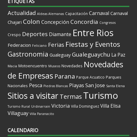
ETIQUETAS
Actualidad
Carnaval
Carnaval
Capacitación
Aldeas Alemanas
Colon
Concordia
Concepción
Chajari
Congresos
Entre Rios
Deportes
Diamante
Crespo
Fiestas y Eventos
Ferias
Federacion
Feliciano
Gastronomia
Gualeguaychu
La Paz
Gualeguay
Novedades
Motoencuentro
Novedades
Macia
Museos
de Empresas
Parana
Parques
Parque Acuatico
Playas
San Jose
Pesca
Nacionales
Piedras Blancas
Santa Elena
Turismo
Sitios a visitar
Termas
Victoria
Villa Elisa
Villa Dominguez
Turismo Rural
Urdinarrain
Villaguay
Villa Paranacito
CALENDARIO