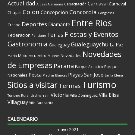
Actualidad
Carnaval
Carnaval
Capacitación
Aldeas Alemanas
Colon
Concordia
Concepción
Chajari
Congresos
Entre Rios
Deportes
Diamante
Crespo
Fiestas y Eventos
Ferias
Federacion
Feliciano
Gastronomia
Gualeguaychu
La Paz
Gualeguay
Novedades
Motoencuentro
Novedades
Macia
Museos
de Empresas
Parana
Parques
Parque Acuatico
Playas
San Jose
Pesca
Nacionales
Piedras Blancas
Santa Elena
Turismo
Sitios a visitar
Termas
Victoria
Villa Elisa
Villa Dominguez
Turismo Rural
Urdinarrain
Villaguay
Villa Paranacito
CALENDARIO
mayo 2021