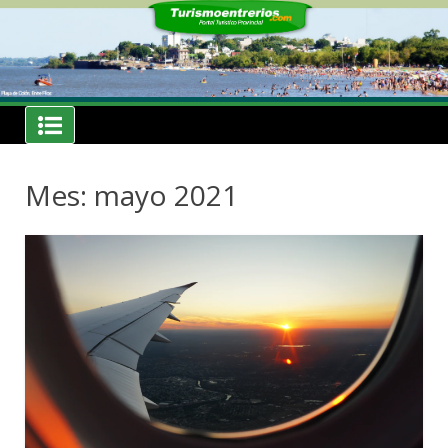
Skip
to
content
Noticias
Turismoentrerios.com
Mes: mayo 2021