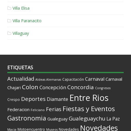
Villa Elisa
Villa Paranacito
Villaguay
ETIQUETAS
Actualidad
Carnaval
Carnaval
Capacitación
Aldeas Alemanas
Colon
Concordia
Concepción
Chajari
Congresos
Entre Rios
Deportes
Diamante
Crespo
Fiestas y Eventos
Ferias
Federacion
Feliciano
Gastronomia
Gualeguaychu
La Paz
Gualeguay
Novedades
Motoencuentro
Novedades
Macia
Museos