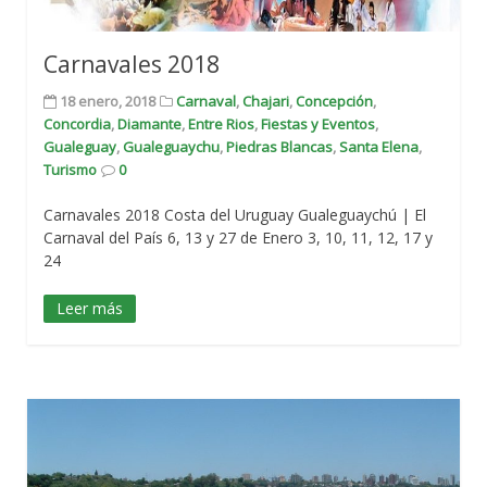
Carnavales 2018
18 enero, 2018
Carnaval
,
Chajari
,
Concepción
,
Concordia
,
Diamante
,
Entre Rios
,
Fiestas y Eventos
,
Gualeguay
,
Gualeguaychu
,
Piedras Blancas
,
Santa Elena
,
Turismo
0
Carnavales 2018 Costa del Uruguay Gualeguaychú | El
Carnaval del País 6, 13 y 27 de Enero 3, 10, 11, 12, 17 y
24
Leer más