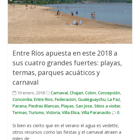
Entre Ríos apuesta en este 2018 a
sus cuatro grandes fuertes: playas,
termas, parques acuáticos y
carnaval
10 enero, 2018
Carnaval
,
Chajari
,
Colon
,
Concepción
,
Concordia
,
Entre Rios
,
Federacion
,
Gualeguaychu
,
La Paz
,
Parana
,
Piedras Blancas
,
Playas
,
San Jose
,
Sitios a visitar
,
Termas
,
Turismo
,
Victoria
,
Villa Elisa
,
Villa Paranacito
0
Si bien es cierto que en el verano el agua es vedette,
otros recursos como las fiestas y el carnaval atraen a
miles de