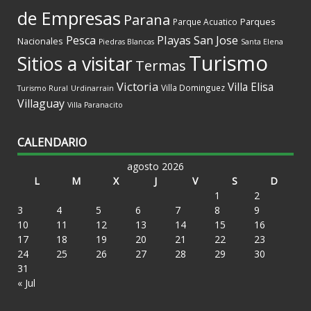
de Empresas
Parana
Parques
Parque Acuatico
Playas
San Jose
Pesca
Nacionales
Piedras Blancas
Santa Elena
Turismo
Sitios a visitar
Termas
Victoria
Villa Elisa
Villa Dominguez
Turismo Rural
Urdinarrain
Villaguay
Villa Paranacito
CALENDARIO
agosto 2026
L
M
X
J
V
S
D
1
2
3
4
5
6
7
8
9
10
11
12
13
14
15
16
17
18
19
20
21
22
23
24
25
26
27
28
29
30
31
« Jul