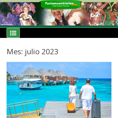
Skip
to
content
Noticias
Turismoentrerios.com
Mes: julio 2023