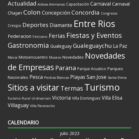
Actualidad
Carnaval
Carnaval
Capacitación
Aldeas Alemanas
Colon
Concordia
Concepción
Chajari
Congresos
Entre Rios
Deportes
Diamante
Crespo
Fiestas y Eventos
Ferias
Federacion
Feliciano
Gastronomia
Gualeguaychu
La Paz
Gualeguay
Novedades
Motoencuentro
Novedades
Macia
Museos
de Empresas
Parana
Parques
Parque Acuatico
Playas
San Jose
Pesca
Nacionales
Piedras Blancas
Santa Elena
Turismo
Sitios a visitar
Termas
Victoria
Villa Elisa
Villa Dominguez
Turismo Rural
Urdinarrain
Villaguay
Villa Paranacito
CALENDARIO
julio 2023